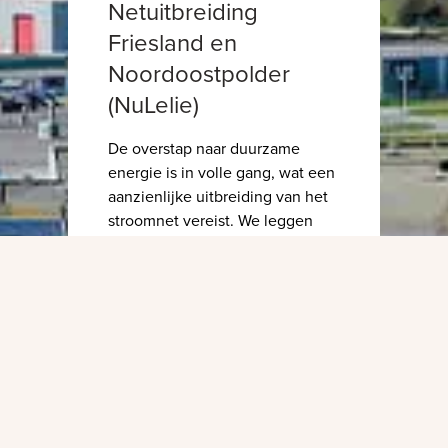
Netuitbreiding
Friesland en
Noordoostpolder
(NuLelie)
De overstap naar duurzame
energie is in volle gang, wat een
aanzienlijke uitbreiding van het
stroomnet vereist. We leggen
kabels, bouwen
elektriciteitshuisjes en realiseren
nieuwe stroomaansluitingen. In
samenwerking met uw
gemeente bepaalt Liander de
aanpassingen aan het
elektriciteitsnet om
betrouwbaarheid te waarborgen
en Friesland en de