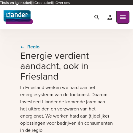
Thuis en kleinzakelijk
Grootzakelijk
Over ons
Zoeken
Mijn Liande
Ope
Regio
Energie verdient
aandacht, ook in
Friesland
In Friesland werken we hard aan het
energiesysteem van de toekomst. Daarom
investeert Liander de komende jaren aan
het uitbreiden en verzwaren van het
energienet. We werken hard aan (tijdelijke)
oplossingen voor bedrijven én consumenten
in de regio.