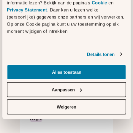
informatie lezen? Bekijk dan de pagina's
Cookie
en
Maatregelen om het net in
Privacy Statement
. Daar kan u lezen welke
Friesland te ontlasten
(persoonlijke) gegevens onze partners en wij verwerken.
Op onze Cookie pagina kunt u uw toestemming op elk
moment wijzigen of intrekken.
Details tonen
Capaciteit op het net
Ondernemen ondanks
Alles toestaan
netcongestie in regio Drachten
Aanpassen
Weigeren
Regio