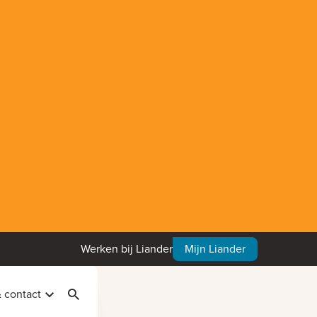
Werken bij Liander
Mijn Liander
& contact
Zoeken