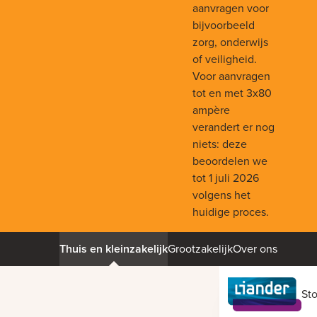
aanvragen voor
bijvoorbeeld
zorg, onderwijs
of veiligheid.
Voor aanvragen
tot en met 3x80
ampère
verandert er nog
niets: deze
beoordelen we
tot 1 juli 2026
volgens het
huidige proces.
Thuis en kleinzakelijk
Grootzakelijk
Over ons
St