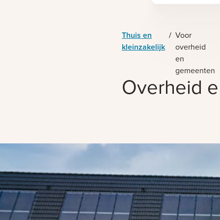
Thuis en
/
Voor
kleinzakelijk
overheid
en
gemeenten
Overheid 