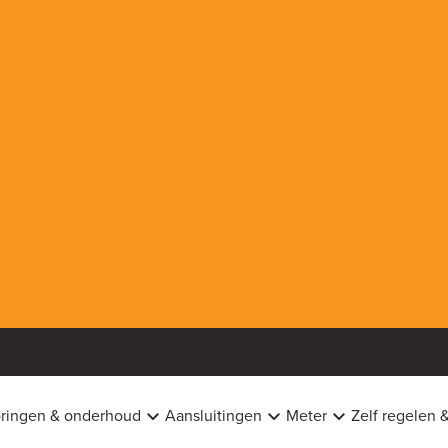
oringen & onderhoud
Aansluitingen
Meter
Zelf regelen 