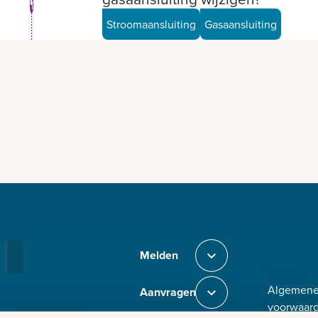
1
Stroomaansluiting
Gasaansluiting
Bezig met laden
Melden
Sluit section-0
Algemen
Aanvragen
Sluit section-1
voorwaar