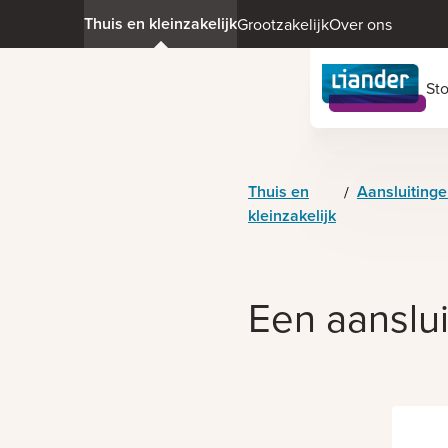
Thuis en kleinzakelijk
Grootzakelijk
Over ons
St
Thuis en
Aansluiting
/
kleinzakelijk
Een aanslui