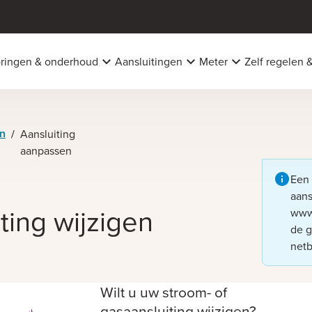
oringen & onderhoud
Aansluitingen
Meter
Zelf regelen 
en
/
Aansluiting
aanpassen
Een 
aans
ting wijzigen
www.
de g
netb
Wilt u uw stroom- of
gasaansluiting wijzigen?