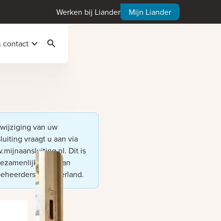
Werken bij Liander
Mijn Liander
& contact
Zoeken
wijziging van uw
luiting vraagt u aan via
mijnaansluiting.nl
.
Dit is
ezamenlijke site van
eheerders in Nederland.