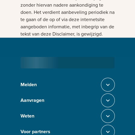
zonder hiervan nadere aankondiging te
doen. Het verdient aanbeveling periodiek na
te gaan of de op of via deze internetsite
aangeboden informatie, met inbegrip van de
tekst van deze Disclaimer, is gewijzigd.
Bezig met laden
Melden
Sluit section-0
Aanvragen
Sluit section-1
Weten
Sluit section-2
Voor partners
Sluit section-3