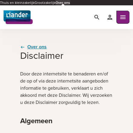
Thuis en kleinzakelijk
Grootzakelijk
Over ons
Zoeken
Mijn Liande
Ope
Over ons
Disclaimer
Door deze internetsite te benaderen en/of
de op of via deze internetsite aangeboden
informatie te gebruiken, verklaart u zich
akkoord met deze Disclaimer. Wij verzoeken
u deze Disclaimer zorgvuldig te lezen.
Algemeen