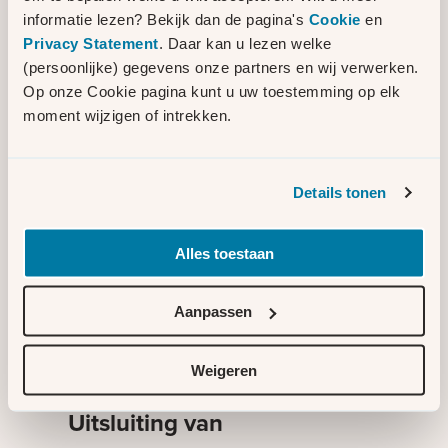
toestemming van Liander is het niet
informatie lezen? Bekijk dan de pagina's
Cookie
en
toegestaan links naar sites van Liander aan
Privacy Statement
. Daar kan u lezen welke
te bieden.
(persoonlijke) gegevens onze partners en wij verwerken.
Op onze Cookie pagina kunt u uw toestemming op elk
Online communicatie
moment wijzigen of intrekken.
De beveiliging van berichten die u per e-
mail aan Liander zendt, is niet
Details tonen
gegarandeerd. Liander raadt derhalve af
vertrouwelijke informatie per e-mail aan
Alles toestaan
Liander te zenden. Indien u ervoor kiest
berichten per e-mail aan Liander te zenden,
aanvaardt u het risico dat derden deze
Aanpassen
berichten onderscheppen, misbruiken of
wijzigen.
Weigeren
Uitsluiting van