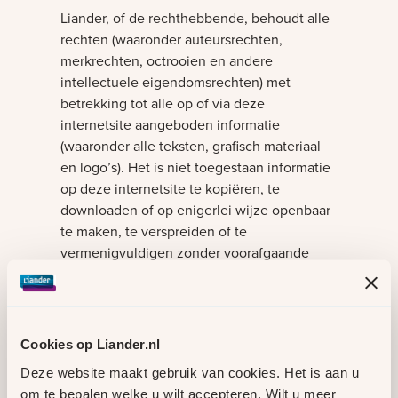
Liander, of de rechthebbende, behoudt alle
rechten (waaronder auteursrechten,
merkrechten, octrooien en andere
intellectuele eigendomsrechten) met
betrekking tot alle op of via deze
internetsite aangeboden informatie
(waaronder alle teksten, grafisch materiaal
en logo’s). Het is niet toegestaan informatie
op deze internetsite te kopiëren, te
downloaden of op enigerlei wijze openbaar
te maken, te verspreiden of te
vermenigvuldigen zonder voorafgaande
schriftelijke toestemming van Liander of
rechtmatige toestemming van de
rechthebbende. U mag informatie op deze
internetsite wel afdrukken en/of
Cookies op Liander.nl
downloaden voor uw eigen persoonlijk
Deze website maakt gebruik van cookies. Het is aan u
gebruik. Zonder voorafgaande schriftelijke
om te bepalen welke u wilt accepteren. Wilt u meer