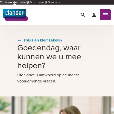
Thuis en kleinzakelijk
Grootzakelijk
Over ons
Zoeken
Mijn Liande
Ope
Thuis en kleinzakelijk
Goedendag, waar
kunnen we u mee
helpen?
Hier vindt u antwoord op de meest
voorkomende vragen.