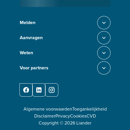
Melden
Sluit section-0
Aanvragen
Sluit section-1
Weten
Sluit section-2
Voor partners
Sluit section-3
Facebook
LinkedIn
Instagram
Algemene voorwaarden
Toegankelijkheid
Disclaimer
Privacy
Cookies
CVD
Copyright ©
2026
Liander