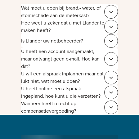
Wat moet u doen bij brand,- water, of
Sluit 0198236a
stormschade aan de meterkast?
Hoe weet u zeker dat u met Liander te
Sluit 7da7919f
maken heeft?
Is Liander uw netbeheerder?
Sluit 96b5fcf3
U heeft een account aangemaakt,
maar ontvangt geen e-mail. Hoe kan
Sluit 50057dd1
dat?
U wil een afspraak inplannen maar dat
Sluit 796ccafb
lukt niet, wat moet u doen?
U heeft online een afspraak
Sluit 7bcb6c32
ingepland, hoe kunt u die verzetten?
Wanneer heeft u recht op
Sluit 891da887
compensatievergoeding?
Bezig met laden