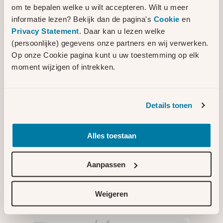
om te bepalen welke u wilt accepteren. Wilt u meer
De hoofdgaskraan zit bij de gasmeter in de
informatie lezen? Bekijk dan de pagina's
Cookie
en
meterkast. Het kan een gele knop, een
Privacy Statement
. Daar kan u lezen welke
hendel of een draaiwiel zijn.
(persoonlijke) gegevens onze partners en wij verwerken.
Op onze Cookie pagina kunt u uw toestemming op elk
moment wijzigen of intrekken.
Details tonen
Alles toestaan
Aanpassen
3. Gebruik geen open vuur en rook
niet. Zet geen elektrische apparaten
Weigeren
aan of uit.