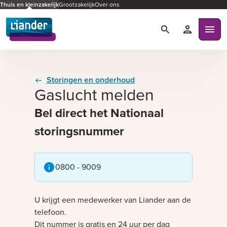
Thuis en kleinzakelijk
Grootzakelijk
Over ons
Zoeken
Mijn Liande
Ope
Storingen en onderhoud
Gaslucht melden
Bel direct het Nationaal
storingsnummer
0800 - 9009
U krijgt een medewerker van Liander aan de
telefoon.
Dit nummer is gratis en 24 uur per dag