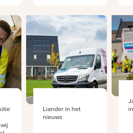
J
itie
Liander in het
i
nieuws
wij
s!