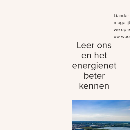
Liander 
mogelij
we op ee
uw woon
Leer ons
en het
energienet
beter
kennen