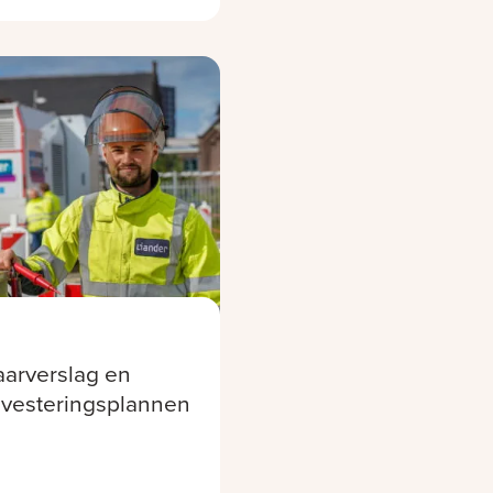
aarverslag en
nvesteringsplannen