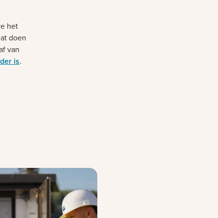
e het
dat doen
af van
der is
.