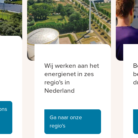
Wij werken aan het
B
energienet in zes
b
regio's in
d
Nederland
ons
Ga naar onze
regio's