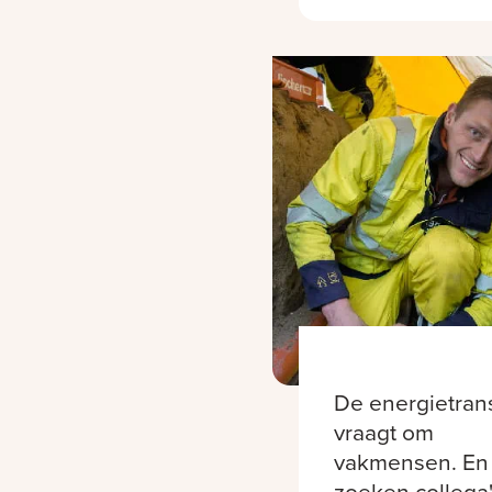
De energietrans
vraagt om
vakmensen. En 
zoeken collega'