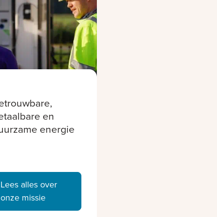
etrouwbare,
etaalbare en
uurzame energie
Lees alles over
onze missie