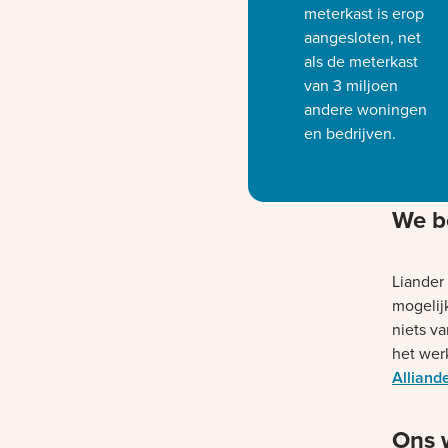
meterkast is erop
aangesloten, net
als de meterkast
van 3 miljoen
andere woningen
en bedrijven.
We b
Liander
mogelij
niets va
het wer
Alliand
Ons 