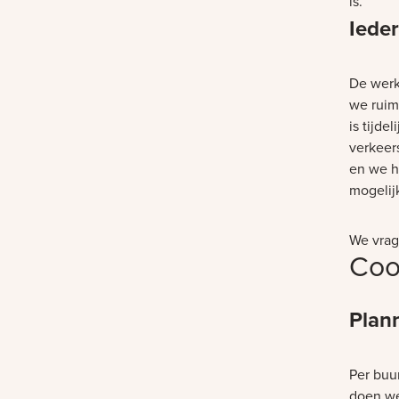
is.
Ieder
De werk
we ruim
is tijde
verkeer
en we h
mogelij
We vrag
Coo
Plan
Per buu
doen we