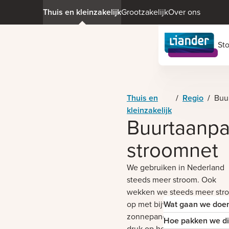
Thuis en kleinzakelijk
Grootzakelijk
Over ons
St
Thuis en
/
Regio
/
Bu
kleinzakelijk
Buurtaanp
stroomnet
We gebruiken in Nederland
steeds meer stroom. Ook
wekken we steeds meer str
op met bijvoorbeeld
Wat gaan we doe
zonnepanelen. Daardoor is 
Hoe pakken we di
druk op het stroomnet. Om d