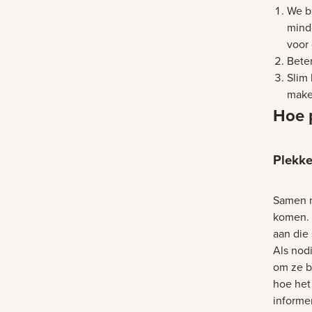
We b
mind
voor 
Bete
Slim 
make
Hoe 
Plekke
Samen m
komen. 
aan die 
Als nod
om ze b
hoe het 
informe