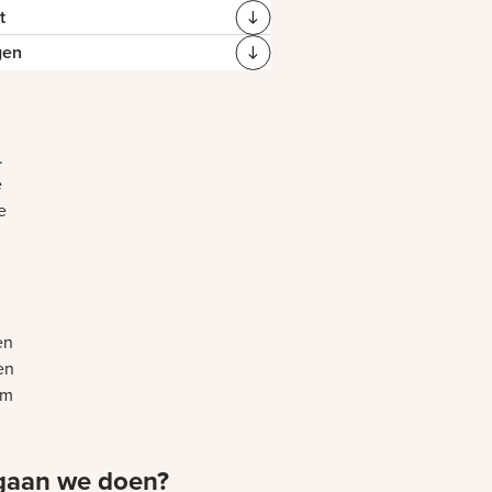
t
gen
.
e
e
en
en
om
gaan we doen?