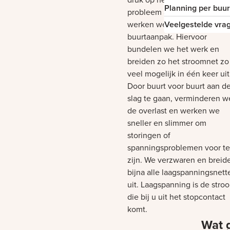
Planning per buur
probleem aan te pakken
werken we met de
Veelgestelde vra
buurtaanpak. Hiervoor
bundelen we het werk en
breiden zo het stroomnet zo
veel mogelijk in één keer uit
Door buurt voor buurt aan d
slag te gaan, verminderen w
de overlast en werken we
sneller en slimmer om
storingen of
spanningsproblemen voor te
zijn. We verzwaren en breid
bijna alle laagspanningsnett
uit. Laagspanning is de stro
die bij u uit het stopcontact
komt.
Wat 