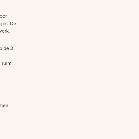
voor
sjes. De
twerk.
p de 3
 ruim:
omen.