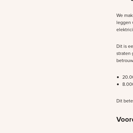
We make
leggen 
elektri
Dit is e
straten
betrouw
20.00
8.00
Dit bete
Voor