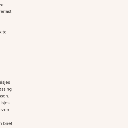
we
erlast
k te
isjes
assing
assen.
isjes,
iezen
 brief