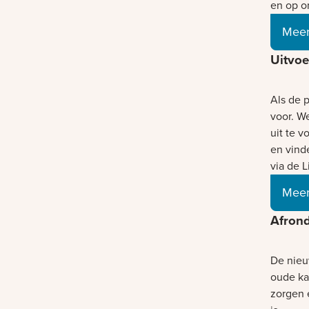
en op o
Meer 
Uitvoe
Als de 
voor. W
uit te 
en vinde
via de 
Meer
Afrond
De nieu
oude ka
zorgen 