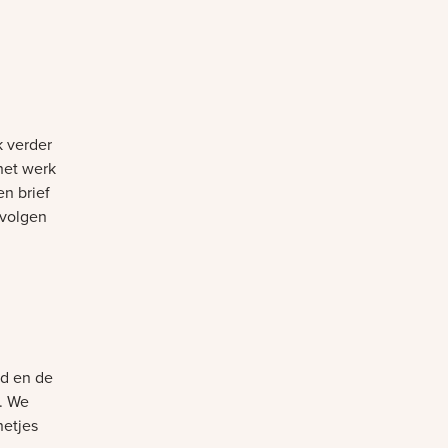
k verder
het werk
en brief
 volgen
nd en de
. We
netjes