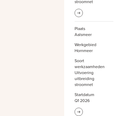
stroomnet
Lees meer informatie
Plaats
Aalsmeer
Werkgebied
Hornmeer
Soort
werkzaamheden
Uitvoering
uitbreiding
stroomnet
Startdatum
Q1 2026