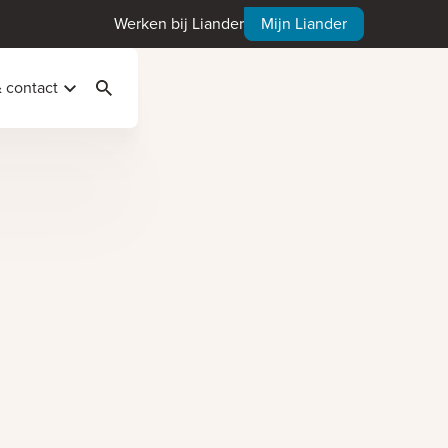
Werken bij Liander
Mijn Liander
& contact
Zoeken