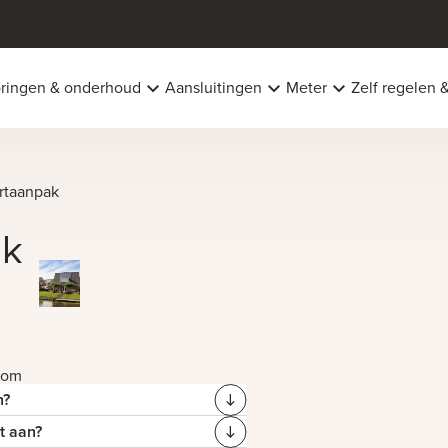
oringen & onderhoud
Aansluitingen
Meter
Zelf regelen 
urtaanpak
ak
oom
n?
het
t aan?
it