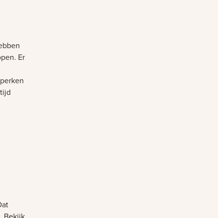
hebben
open. Er
eperken
tijd
Dat
. Bekijk