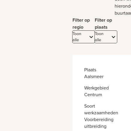
hierond
buurtaa
Filter op
Filter op
regio
plaats
Toon
Toon
alle
alle
Plaats
Aalsmeer
Werkgebied
Centrum
Soort
werkzaamheden
Voorbereiding
uitbreiding