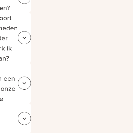
oen?
oort
heden
der
Sluit e4f471ad-54e5-4cbe-a370-9b5ab95f7d26
rk ik
van?
n een
Sluit 433c112c-8f7d-4975-998a-787c3b35f903
a onze
ce
Sluit b956b9ae-a529-4b0c-a80d-f965334f8c2b