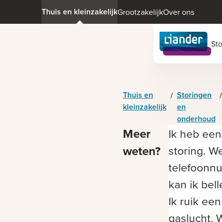
Thuis en kleinzakelijk
Grootzakelijk
Over ons
St
Thuis en
Storingen
/
/
kleinzakelijk
en
onderhoud
Meer
Ik heb een
weten?
storing. W
telefoonn
kan ik bel
Ik ruik een
gaslucht. 