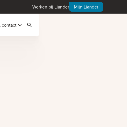
Werken bij Liander
Mijn Liander
& contact
Zoeken