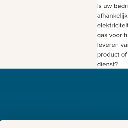
Is uw bedri
afhankelij
elektricitei
gas voor h
leveren v
product of
dienst?