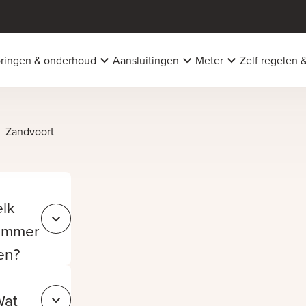
oringen & onderhoud
Aansluitingen
Meter
Zelf regelen 
Zandvoort
elk
Sluit e4664f8a-4610-433f-aa92-29855c54db93
ummer
len?
Wat
Sluit 915ac53e-1cb1-49df-84d6-e8c19fe6a3f0