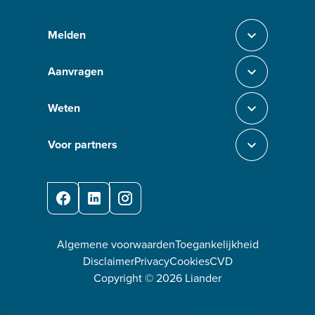
Melden
Sluit section-0
Aanvragen
Sluit section-1
Weten
Sluit section-2
Voor partners
Sluit section-3
Facebook
LinkedIn
Instagram
Algemene voorwaarden
Toegankelijkheid
Disclaimer
Privacy
Cookies
CVD
Copyright ©
2026
Liander