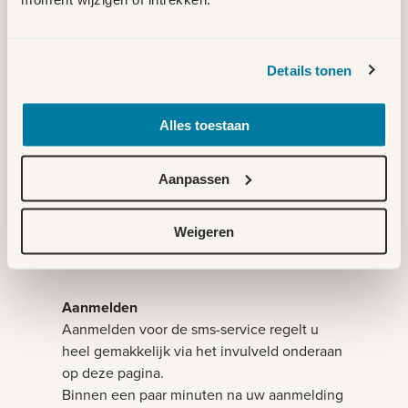
Ook bij een tijdelijke stroomonderbreking
door werkzaamheden houden wij u graag op
de hoogte via sms. Wij sms'en u dan:
Details tonen
een vooraankondiging;
een herinnering een dag van tevoren;
Alles toestaan
een half uur voor de start van de
werkzaamheden;
Aanpassen
als de onderbreking langer duurt dan we
dachten;
wanneer u weer gebruik kunt maken van
Weigeren
stroom.
Aanmelden
Aanmelden voor de sms-service regelt u
heel gemakkelijk via het invulveld onderaan
op deze pagina.
Binnen een paar minuten na uw aanmelding