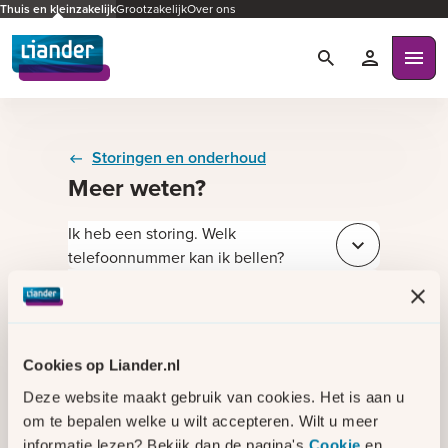
Thuis en kleinzakelijk
Grootzakelijk
Over ons
Zoeken
Mijn Liande
Ope
Storingen en onderhoud
Meer weten?
Ik heb een storing. Welk
Sluit e4664f8a
telefoonnummer kan ik bellen?
Ik ruik een gaslucht. Wat moet ik
Sluit 915ac53e
doen?
Wat voor soort werkzaamheden voert
Sluit e4f471ad
Liander uit? En merk ik daar iets van?
Cookies op Liander.nl
Blijf op de hoogte van een storing via
Sluit 433c112c
Deze website maakt gebruik van cookies. Het is aan u
onze sms-service
om te bepalen welke u wilt accepteren. Wilt u meer
Bekijk de opgeloste storingen
Sluit b956b9ae
informatie lezen? Bekijk dan de pagina's
Cookie
en