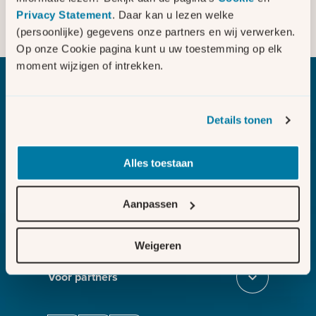
Is uw bedrijf afhankelijk van
Privacy Statement
. Daar kan u lezen welke
elektriciteit of gas voor het leveren
(persoonlijke) gegevens onze partners en wij verwerken.
Sluit dc51a18e
van uw product of dienst?
Op onze Cookie pagina kunt u uw toestemming op elk
moment wijzigen of intrekken.
Bezig met laden
Details tonen
Alles toestaan
Melden
Sluit section-0
Aanvragen
Aanpassen
Sluit section-1
Weten
Weigeren
Sluit section-2
Voor partners
Sluit section-3