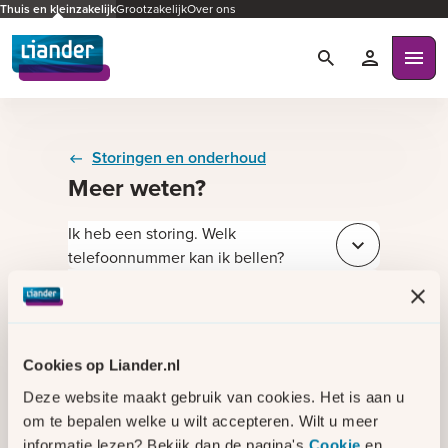
Thuis en kleinzakelijk
Grootzakelijk
Over ons
Zoeken
Mijn Liande
Ope
Storingen en onderhoud
Meer weten?
Ik heb een storing. Welk
Sluit e4664f8a
telefoonnummer kan ik bellen?
Ik ruik een gaslucht. Wat moet ik
Sluit 915ac53e
doen?
Wat voor soort werkzaamheden voert
Sluit e4f471ad
Liander uit? En merk ik daar iets van?
Cookies op Liander.nl
Blijf op de hoogte van een storing via
Sluit 433c112c
Deze website maakt gebruik van cookies. Het is aan u
onze sms-service
om te bepalen welke u wilt accepteren. Wilt u meer
Bekijk de opgeloste storingen
Sluit b956b9ae
informatie lezen? Bekijk dan de pagina's
Cookie
en