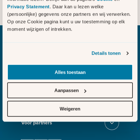
Is uw bedrijf afhankelijk van
Privacy Statement
. Daar kan u lezen welke
elektriciteit of gas voor het leveren
(persoonlijke) gegevens onze partners en wij verwerken.
Sluit dc51a18e
van uw product of dienst?
Op onze Cookie pagina kunt u uw toestemming op elk
moment wijzigen of intrekken.
Bezig met laden
Details tonen
Alles toestaan
Melden
Sluit section-0
Aanvragen
Aanpassen
Sluit section-1
Weten
Weigeren
Sluit section-2
Voor partners
Sluit section-3