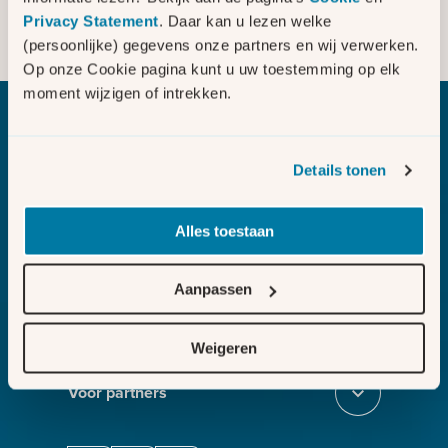
Is uw bedrijf afhankelijk van
Privacy Statement
. Daar kan u lezen welke
elektriciteit of gas voor het leveren
(persoonlijke) gegevens onze partners en wij verwerken.
Sluit dc51a18e
van uw product of dienst?
Op onze Cookie pagina kunt u uw toestemming op elk
moment wijzigen of intrekken.
Bezig met laden
Details tonen
Alles toestaan
Melden
Sluit section-0
Aanvragen
Aanpassen
Sluit section-1
Weten
Weigeren
Sluit section-2
Voor partners
Sluit section-3