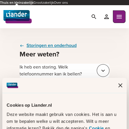
Thuis en kleinzakelijk
Grootzakelijk
Over ons
Zoeken
Mijn Liande
Ope
Storingen en onderhoud
Meer weten?
Ik heb een storing. Welk
Sluit e4664f8a
telefoonnummer kan ik bellen?
Ik ruik een gaslucht. Wat moet ik
Sluit 915ac53e
doen?
Wat voor soort werkzaamheden voert
Sluit e4f471ad
Liander uit? En merk ik daar iets van?
Cookies op Liander.nl
Blijf op de hoogte van een storing via
Sluit 433c112c
Deze website maakt gebruik van cookies. Het is aan u
onze sms-service
om te bepalen welke u wilt accepteren. Wilt u meer
Bekijk de opgeloste storingen
Sluit b956b9ae
informatie lezen? Bekijk dan de pagina's
Cookie
en