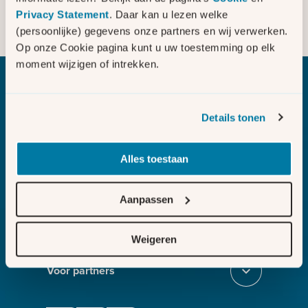
Is uw bedrijf afhankelijk van
Privacy Statement
. Daar kan u lezen welke
elektriciteit of gas voor het leveren
(persoonlijke) gegevens onze partners en wij verwerken.
Sluit dc51a18e
van uw product of dienst?
Op onze Cookie pagina kunt u uw toestemming op elk
moment wijzigen of intrekken.
Bezig met laden
Details tonen
Alles toestaan
Melden
Sluit section-0
Aanvragen
Aanpassen
Sluit section-1
Weten
Weigeren
Sluit section-2
Voor partners
Sluit section-3