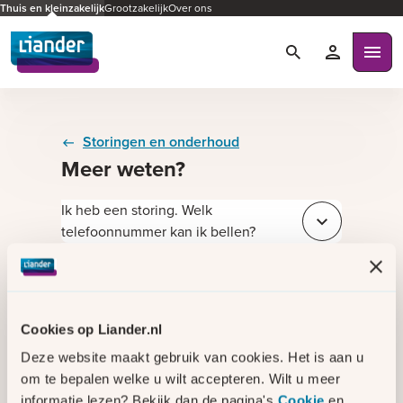
Thuis en kleinzakelijk
Grootzakelijk
Over ons
Zoeken
Mijn Liande
Ope
Storingen en onderhoud
Meer weten?
Ik heb een storing. Welk
Sluit e4664f8a
telefoonnummer kan ik bellen?
Ik ruik een gaslucht. Wat moet ik
Sluit 915ac53e
doen?
Wat voor soort werkzaamheden voert
Sluit e4f471ad
Liander uit? En merk ik daar iets van?
Cookies op Liander.nl
Blijf op de hoogte van een storing via
Deze website maakt gebruik van cookies. Het is aan u
Sluit 433c112c
onze sms-service
om te bepalen welke u wilt accepteren. Wilt u meer
Bekijk de opgeloste storingen
Sluit b956b9ae
informatie lezen? Bekijk dan de pagina's
Cookie
en