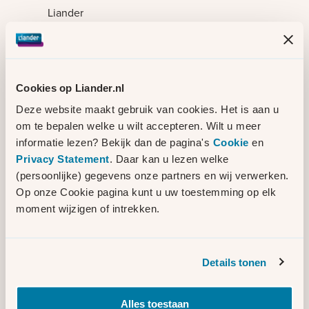
Liander
Onder toezicht kabels aansluiten met
stroom
Cookies op Liander.nl
Q1 2030
Deze website maakt gebruik van cookies. Het is aan u
om te bepalen welke u wilt accepteren. Wilt u meer
Liander
informatie lezen? Bekijk dan de pagina's
Cookie
en
Privacy Statement
. Daar kan u lezen welke
Afronden project
(persoonlijke) gegevens onze partners en wij verwerken.
Op onze Cookie pagina kunt u uw toestemming op elk
Q3 2030
moment wijzigen of intrekken.
Als het project klaar is, is er niet
Details tonen
automatisch meer vermogen beschikbaar.
Meer informatie vindt u op
Mijn Liander
.
Alles toestaan