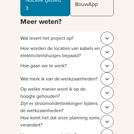
NuLelie gebied
BouwApp
3
Meer weten?
Wat levert het project op?
Sluit 5b56131a
Hoe worden de locaties van kabels en
Sluit b3e5dda9
elektriciteitshuisjes bepaald?
Hoe gaan we te werk?
Sluit 4c55329d
Wat merk ik van de werkzaamheden?
Sluit 22e6aca4
Op welke manier word ik op de
Sluit 7e69fb8f
hoogte gehouden?
Zijn er stroomonderbrekingen tijdens
Sluit aa8ea13a
de werkzaamheden?
Hoe komt het dat onze planning soms
Sluit 4031f7ae
verandert?