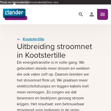
Thuis en kleinzakelijk
Grootzakelijk
Over ons
Zoeken
Mijn Liande
Ope
Kootstertille
Uitbreiding stroomnet
in Kootstertille
De energietransitie is in volle gang. We
gebruiken steeds meer stroom en wekken
die ook vaker zelf op. Daarom breiden we
het stroomnet flink uit. We plaatsen meer
elektriciteitshuisjes en leggen kabels met
meer vermogen. Zo zorgen we dat
bewoners en bedrijven genoeg stroom
krijgen. Het resultaat: een betrouwbaar
stroomnet voor iedereen in de regio.