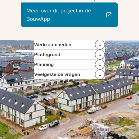
Meer over dit project in de
BouwApp
Werkzaamheden
Plattegrond
Planning
Veelgestelde vragen