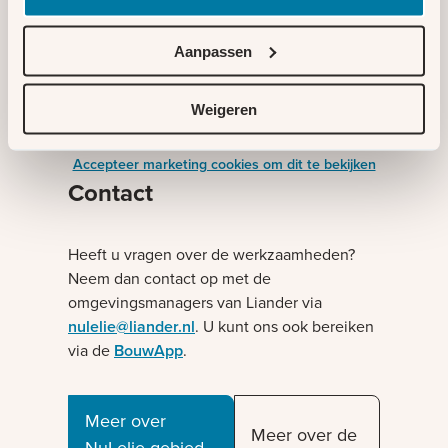
Bent u een grootzakelijke klant?
Bekijk de actuele oplostermijnen op de
capaciteitschecker van Liander
Aanpassen
.
Weigeren
Cookies
Accepteer marketing cookies om dit te bekijken
Contact
Heeft u vragen over de werkzaamheden?
Neem dan contact op met de
omgevingsmanagers van Liander via
nulelie@liander.nl
. U kunt ons ook bereiken
via de
BouwApp
.
Meer over
Meer over de