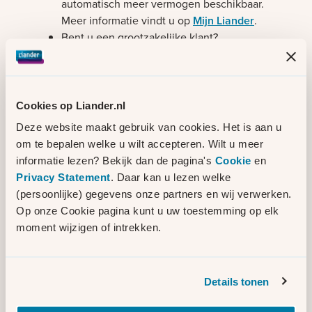
automatisch meer vermogen beschikbaar.
Meer informatie vindt u op
Mijn Liander
.
Bent u een grootzakelijke klant?
Bekijk de actuele oplostermijnen op de
capaciteitschecker van Liander
.
Cookies op Liander.nl
Cookies
Deze website maakt gebruik van cookies. Het is aan u
om te bepalen welke u wilt accepteren. Wilt u meer
Accepteer marketing cookies om dit te bekijken
informatie lezen? Bekijk dan de pagina's
Cookie
en
Contact
Privacy Statement
. Daar kan u lezen welke
(persoonlijke) gegevens onze partners en wij verwerken.
Heeft u vragen over de werkzaamheden?
Op onze Cookie pagina kunt u uw toestemming op elk
Neem dan contact op met de
moment wijzigen of intrekken.
omgevingsmanagers van Liander via
nulelie@liander.nl
of via
dokkum@nulelie.nl
.
U kunt ons ook bereiken via de
BouwApp
.
Details tonen