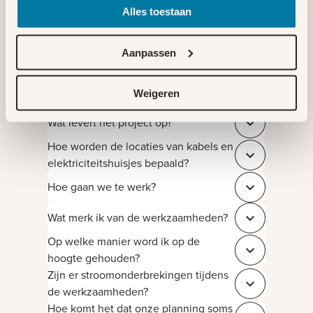
Alles toestaan
Meer over
Meer over de
NuLelie gebied
BouwApp
3
Aanpassen
Meer weten?
Weigeren
Wat levert het project op?
Sluit 5b56131a
Hoe worden de locaties van kabels en
Sluit b3e5dda9
elektriciteitshuisjes bepaald?
Hoe gaan we te werk?
Sluit 4c55329d
Wat merk ik van de werkzaamheden?
Sluit 22e6aca4
Op welke manier word ik op de
Sluit 7e69fb8f
hoogte gehouden?
Zijn er stroomonderbrekingen tijdens
Sluit aa8ea13a
de werkzaamheden?
Hoe komt het dat onze planning soms