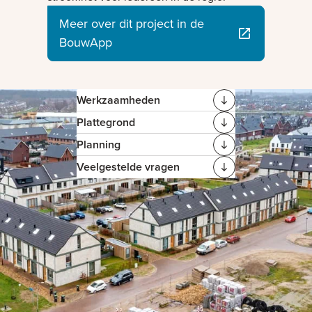
Meer over dit project in de
BouwApp
Werkzaamheden
Plattegrond
Planning
Veelgestelde vragen