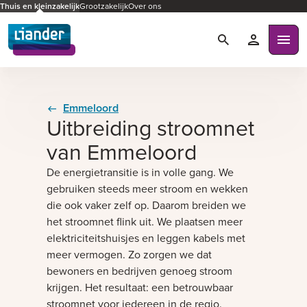
Thuis en kleinzakelijk
Grootzakelijk
Over ons
Zoeken
Mijn Liande
Ope
Emmeloord
Uitbreiding stroomnet
van Emmeloord
De energietransitie is in volle gang. We
gebruiken steeds meer stroom en wekken
die ook vaker zelf op. Daarom breiden we
het stroomnet flink uit. We plaatsen meer
elektriciteitshuisjes en leggen kabels met
meer vermogen. Zo zorgen we dat
bewoners en bedrijven genoeg stroom
krijgen. Het resultaat: een betrouwbaar
stroomnet voor iedereen in de regio.