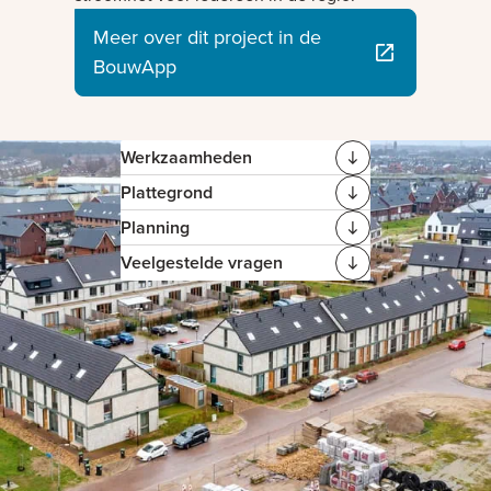
Meer over dit project in de
BouwApp
Werkzaamheden
Plattegrond
Planning
Veelgestelde vragen