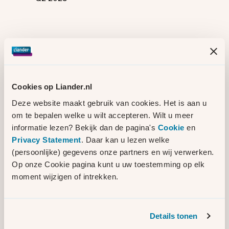
Als het project klaar is, is er niet
automatisch meer vermogen beschikbaar.
Meer informatie vindt u op
Mijn Liander
.
Bent u een grootzakelijke klant?
Cookies op Liander.nl
Bekijk de actuele oplostermijnen op de
Deze website maakt gebruik van cookies. Het is aan u
capaciteitschecker van Liander
om te bepalen welke u wilt accepteren. Wilt u meer
.
informatie lezen? Bekijk dan de pagina's
Cookie
en
Privacy Statement
. Daar kan u lezen welke
Cookies
(persoonlijke) gegevens onze partners en wij verwerken.
Accepteer marketing cookies om dit te bekijken
Op onze Cookie pagina kunt u uw toestemming op elk
Contact
moment wijzigen of intrekken.
Heeft u vragen over de werkzaamheden?
Neem dan contact op met de
Details tonen
omgevingsmanagers van Liander via