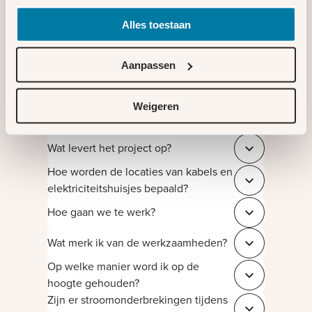
OM-NuLelie-P1@liander.nl
. U kunt ons ook
Alles toestaan
bereiken via de
BouwApp
.
Meer over
Meer over de
Aanpassen
NuLelie gebied 1
BouwApp
Meer weten?
Weigeren
Wat levert het project op?
Sluit 5b56131a
Hoe worden de locaties van kabels en
Sluit b3e5dda9
elektriciteitshuisjes bepaald?
Hoe gaan we te werk?
Sluit 4c55329d
Wat merk ik van de werkzaamheden?
Sluit 22e6aca4
Op welke manier word ik op de
Sluit 7e69fb8f
hoogte gehouden?
Zijn er stroomonderbrekingen tijdens