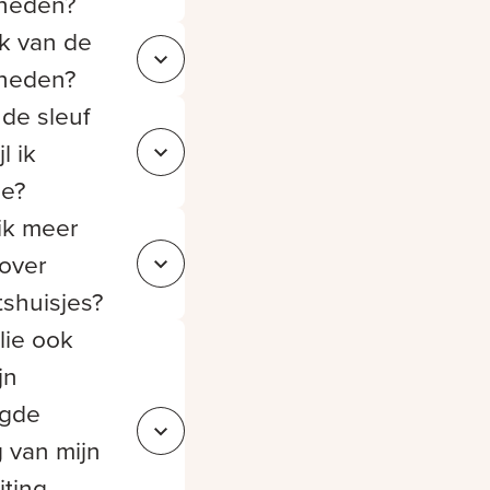
heden?
k van de
Sluit 39d17bf3-d925-49b7-89f4-ea3bda9406a8
heden?
de sleuf
l ik
Sluit 85b1fec5-8e68-46d7-84db-b9fe6c185373
ie?
ik meer
 over
Sluit 0885d6fd-a1c9-479c-8eba-e7d07727baf3
itshuisjes?
lie ook
jn
agde
Sluit e398919c-b757-41f3-8223-9d4a159a8517
 van mijn
iting