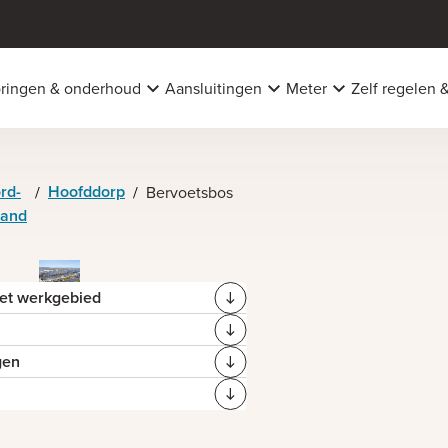
oringen & onderhoud
Aansluitingen
Meter
Zelf regelen 
rd-
Hoofddorp
/
/
Bervoetsbos
land
het werkgebied
gen
os