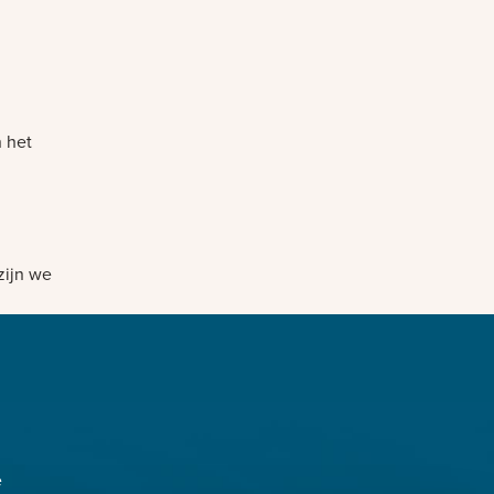
n het
zijn we
e