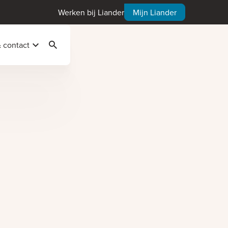
Werken bij Liander
Mijn Liander
& contact
Zoeken