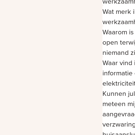
werkzaam
Wat merk i
werkzaam
Waarom is 
open terwij
niemand z
Waar vind 
informatie
elektricite
Kunnen jul
meteen mi
aangevra
verzwaring
huisaanslu