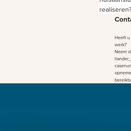
realiseren
Cont
Heeft u
werk?
Neem da
liander
casenum
opnemen
bereikba