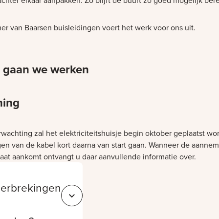
achter elkaar aanpakken. Zo blijft de buurt zo goed mogelijk ber
r van Baarsen buisleidingen voert het werk voor ons uit.
 gaan we werken
ning
et laden
wachting zal het elektriciteitshuisje begin oktober geplaatst wo
gen van de kabel kort daarna van start gaan. Wanneer de aanneme
traat aankomt ontvangt u daar aanvullende informatie over.
erbrekingen
Sluit f3f90b87-46de-41f4-b335-1e3bdade2e65