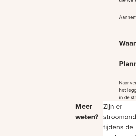
die we 
Aanneme
Waar
Plan
Bezig m
Naar ver
het leg
in de s
Meer
Zijn er
weten?
stroomond
tijdens de