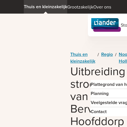
Thuis en kleinzakelijk
Grootzakelijk
Over ons
St
Thuis en
Regio
Noo
/
/
kleinzakelijk
Hol
Uitbreiding
stroomnet
Plattegrond van 
van
Planning
Veelgestelde vra
Bervoetsb
Contact
Hoofddorp