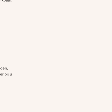
eikbaar.
rden,
r bij u