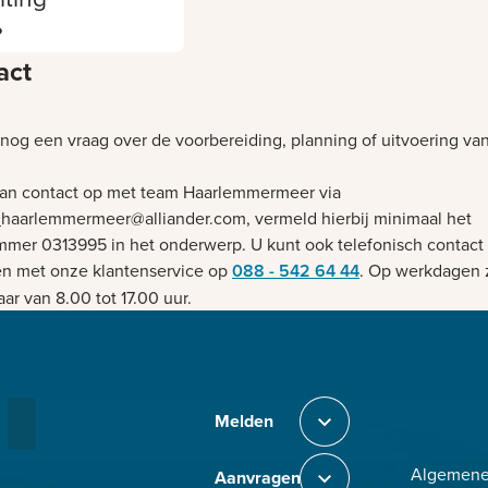
?
act
 nog een vraag over de voorbereiding, planning of uitvoering va
n contact op met team Haarlemmermeer via
_haarlemmermeer@alliander.com, vermeld hierbij minimaal het
mer 0313995 in het onderwerp. U kunt ook telefonisch contact
 met onze klantenservice op
088 - 542 64 44
. Op werkdagen 
ar van 8.00 tot 17.00 uur.
Bezig met laden
Melden
Sluit section-0
Algemen
Aanvragen
Sluit section-1