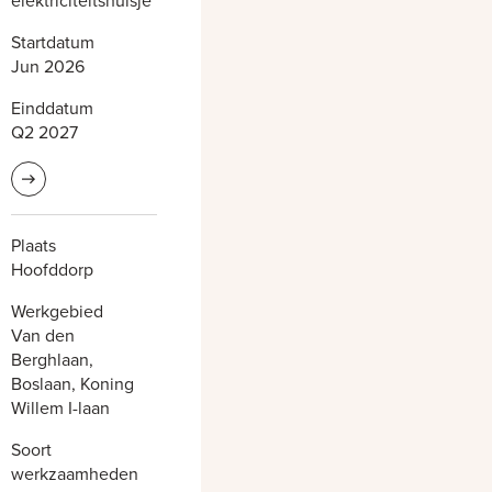
elektriciteitshuisje
Startdatum
Jun 2026
Einddatum
Q2 2027
Lees meer informatie
Plaats
Hoofddorp
Werkgebied
Van den
Berghlaan,
Boslaan, Koning
Willem I-laan
Soort
werkzaamheden