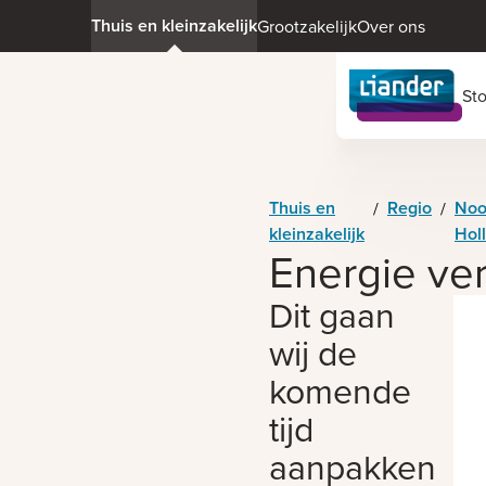
Thuis en kleinzakelijk
Grootzakelijk
Over ons
St
Thuis en
Regio
Noo
/
/
kleinzakelijk
Hol
Energie ve
Dit gaan
wij de
komende
tijd
aanpakken