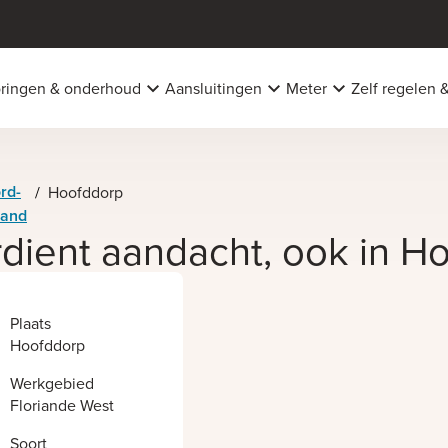
oringen & onderhoud
Aansluitingen
Meter
Zelf regelen 
rd-
/
Hoofddorp
land
rdient aandacht, ook in H
Plaats
Hoofddorp
Werkgebied
Floriande West
Soort