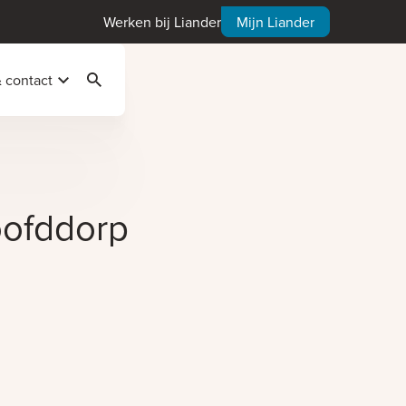
Werken bij Liander
Mijn Liander
& contact
Zoeken
oofddorp