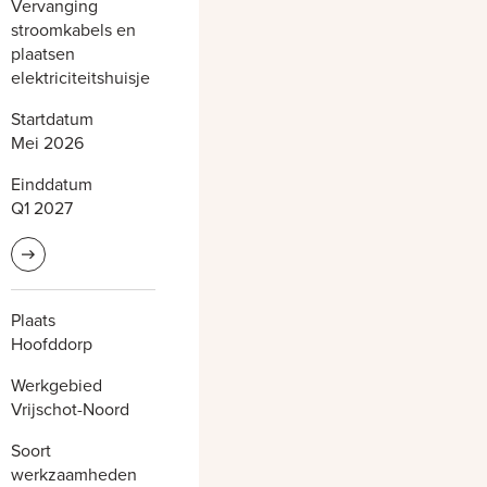
Vervanging
stroomkabels en
plaatsen
elektriciteitshuisje
Startdatum
Mei 2026
Einddatum
Q1 2027
Lees meer informatie
Plaats
Hoofddorp
Werkgebied
Vrijschot-Noord
Soort
werkzaamheden