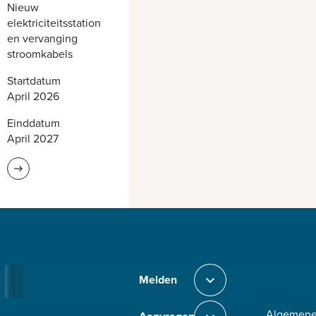
Nieuw
elektriciteitsstation
en vervanging
stroomkabels
Startdatum
April 2026
Einddatum
April 2027
Lees meer informatie
Bezig met laden
Melden
Sluit section-0
Algemen