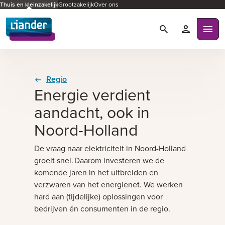
Thuis en kleinzakelijk
Grootzakelijk
Over ons
Zoeken
Mijn Liande
Ope
Regio
Energie verdient
aandacht, ook in
Noord-Holland
De vraag naar elektriciteit in Noord-Holland
groeit snel. Daarom investeren we de
komende jaren in het uitbreiden en
verzwaren van het energienet. We werken
hard aan (tijdelijke) oplossingen voor
bedrijven én consumenten in de regio.