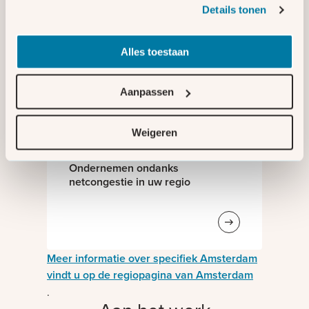
Details tonen
RES in Noord-Holland
Alles toestaan
Aanpassen
Capaciteit op het net
Weigeren
Ondernemen ondanks
netcongestie in uw regio
Meer informatie over specifiek Amsterdam
vindt u op de regiopagina van Amsterdam
.