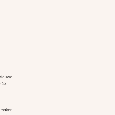
 nieuwe
e 52
o maken