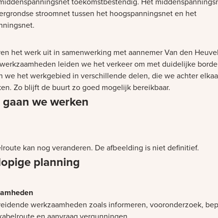
middenspanningsnet toekomstbestendig. Het middenspanningsn
ergrondse stroomnet tussen het hoogspanningsnet en het
nningsnet.
en het werk uit in samenwerking met aannemer Van den Heuvel
 werkzaamheden leiden we het verkeer om met duidelijke borde
n we het werkgebied in verschillende delen, die we achter elkaa
n. Zo blijft de buurt zo goed mogelijk bereikbaar.
 gaan we werken
et laden
route kan nog veranderen. De afbeelding is niet definitief.
lopige planning
eidende werkzaamheden zoals informeren, vooronderzoek, be
kabelroute en aanvraag vergunningen.