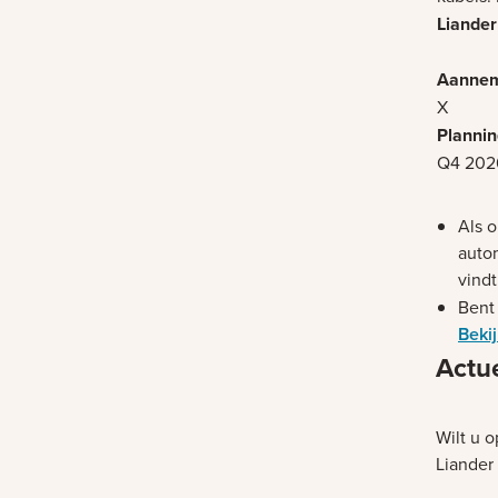
X
Q4 202
Als o
auto
vind
Bent 
Beki
Actu
Wilt u 
Liander