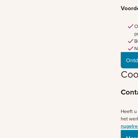
Voord
O
p
B
N
Ontd
Coo
Cont
Heeft u
het wer
nugelre