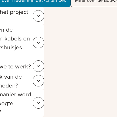
 over NuGelre in de Achterhoek
Meer over de Bouw
het project
Sluit 5b56131a-ddd6-4513-8926-335b51de34a7
en de
an kabels en
Sluit b3e5dda9-2903-43fa-b80a-955d5af9fe4f
itshuisjes
we te werk?
Sluit 4c55329d-1d23-4048-84fc-a7fe10094c08
k van de
Sluit 22e6aca4-6178-40eb-8aa1-9cb46d3b11f0
heden?
manier word
oogte
Sluit 7e69fb8f-1de8-4013-81e8-deffcaeed7dc
?