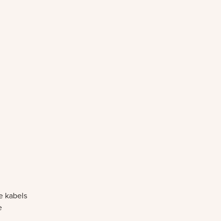
e kabels
e