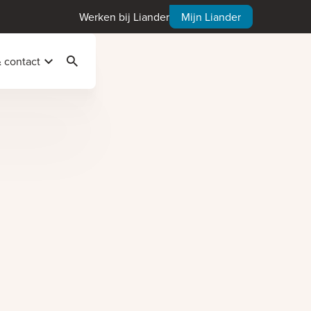
Werken bij Liander
Mijn Liander
& contact
Zoeken