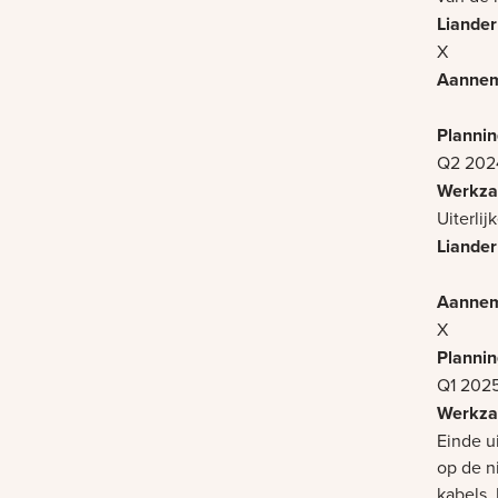
X
Q2 202
Uiterli
X
Q1 202
Einde u
op de n
kabels.