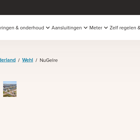
oringen & onderhoud
Aansluitingen
Meter
Zelf regelen 
derland
Wehl
/
/
NuGelre