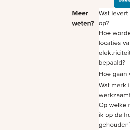
Meer
Meer
Wat levert 
weten?
op?
Hoe word
locaties v
elektricite
bepaald?
Hoe gaan 
Wat merk i
werkzaam
Op welke 
ik op de h
gehouden