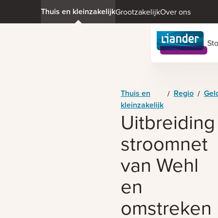
Thuis en kleinzakelijk
Grootzakelijk
Over ons
St
Thuis en
Regio
Gel
/
/
kleinzakelijk
Uitbreiding
stroomnet
van Wehl
en
omstreken