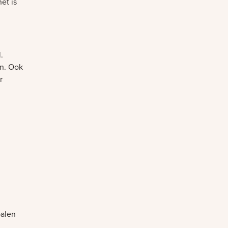
et is
.
n. Ook
r
palen