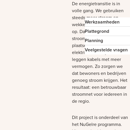
De energietransitie is in
volle gang. We gebruiken
steeds meer stroom en
Werkzaamheden
wekken die ook vaker zelf
Plattegrond
op. Daarom breiden we het
stroomnet flink uit. We
Planning
plaatsen meer
Veelgestelde vragen
elektriciteitshuisjes en
leggen kabels met meer
vermogen. Zo zorgen we
dat bewoners en bedrijven
genoeg stroom krijgen. Het
resultaat: een betrouwbaar
stroomnet voor iedereen in
de regio.
Dit project is onderdeel van
het NuGelre programma.