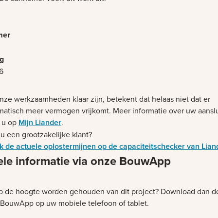
6
nze werkzaamheden klaar zijn, betekent dat helaas niet dat er
matisch meer vermogen vrijkomt. Meer informatie over uw aanslu
t u op
Mijn Liander
.
u een grootzakelijke klant?
jk de actuele oplostermijnen op de capaciteitschecker van Lian
ele informatie via onze BouwApp
op de hoogte worden gehouden van dit project? Download dan d
 BouwApp op uw mobiele telefoon of tablet.