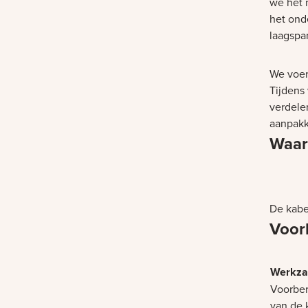
we het 
het ond
laagspa
We voer
Tijdens
verdele
aanpakke
Waar
Bezig m
De kabel
Voor
Voorber
van de 