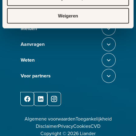
Bezig met laden
Weigeren
Melden
Sluit section-0
Aanvragen
Sluit section-1
Weten
Sluit section-2
Voor partners
Sluit section-3
Facebook
LinkedIn
Instagram
Algemene voorwaarden
Toegankelijkheid
Disclaimer
Privacy
Cookies
CVD
Copyright ©
2026
Liander