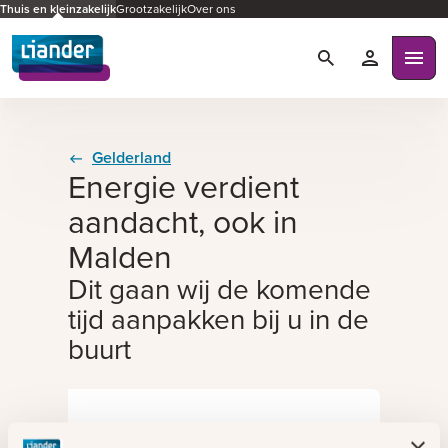
Thuis en kleinzakelijk
Grootzakelijk
Over ons
Zoeken
Mijn Liande
Ope
Gelderland
Energie verdient
aandacht, ook in
Malden
Dit gaan wij de komende
tijd aanpakken bij u in de
buurt
Plaats