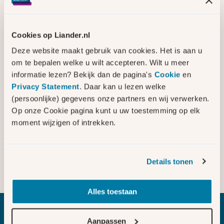
Malden
Werkgebied
Cookies op Liander.nl
Malden
Deze website maakt gebruik van cookies. Het is aan u
Soort werkzaamheden
om te bepalen welke u wilt accepteren. Wilt u meer
Nieuwe elektriciteitskabels en -
informatie lezen? Bekijk dan de pagina's
Cookie
en
huisjes
Privacy Statement
. Daar kan u lezen welke
(persoonlijke) gegevens onze partners en wij verwerken.
Startdatum
Op onze Cookie pagina kunt u uw toestemming op elk
Maa 2025
moment wijzigen of intrekken.
Einddatum
Feb 2026
Details tonen
Lees meer informatie
Alles toestaan
Aanpassen