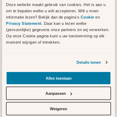
Tussen Leiden en Valkenburg
Deze website maakt gebruik van cookies. Het is aan u
om te bepalen welke u wilt accepteren. Wilt u meer
Soort werkzaamheden
Kabelverbinding
informatie lezen? Bekijk dan de pagina's
Cookie
en
Privacy Statement
. Daar kan u lezen welke
Startdatum
(persoonlijke) gegevens onze partners en wij verwerken.
Q1 2025
Op onze Cookie pagina kunt u uw toestemming op elk
moment wijzigen of intrekken.
Einddatum
Q4 2028
Details tonen
Lees meer informatie
Plaats
Alles toestaan
Leiden
Werkgebied
Aanpassen
Vlietzone
Soort werkzaamheden
Weigeren
Nieuw elektriciteitsstation