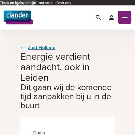
Thuis en kleinzakelijk
Grootzakelijk
Over ons
Zoeken
Mijn Liande
Ope
Zuid-Holland
Energie verdient
aandacht, ook in
Leiden
Dit gaan wij de komende
tijd aanpakken bij u in de
buurt
Plaats