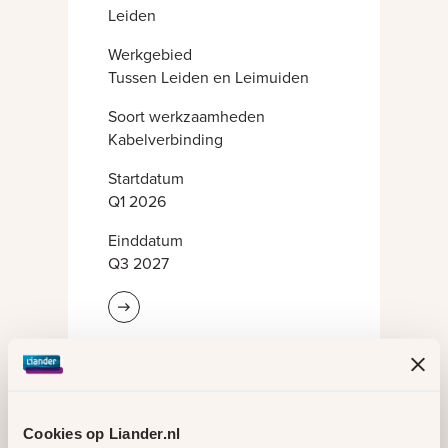
Leiden
Werkgebied
Tussen Leiden en Leimuiden
Soort werkzaamheden
Kabelverbinding
Startdatum
Q1 2026
Einddatum
Q3 2027
Lees meer informatie
Plaats
Leiden
Werkgebied
Cookies op Liander.nl