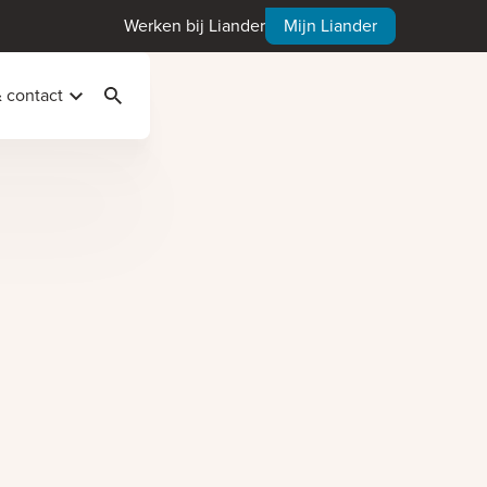
Werken bij Liander
Mijn Liander
& contact
Zoeken