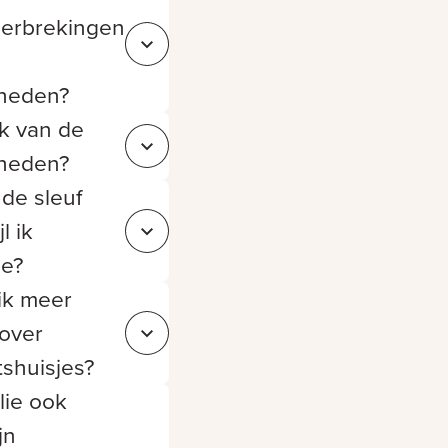
erbrekingen
Sluit f3f90b87-46de-41f4-b335-1e3bdade2e65
heden?
k van de
Sluit 39d17bf3-d925-49b7-89f4-ea3bda9406a8
heden?
de sleuf
l ik
Sluit 85b1fec5-8e68-46d7-84db-b9fe6c185373
ie?
ik meer
 over
Sluit 0885d6fd-a1c9-479c-8eba-e7d07727baf3
itshuisjes?
lie ook
jn