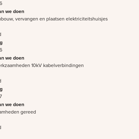
6
mbouw, vervangen en plaatsen elektriciteitshuisjes
d
6
erkzaamheden 10kV kabelverbindingen
d
7
amheden gereed
d