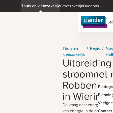
Thuis en kleinzakelijk
Grootzakelijk
Over ons
St
Thuis en
/
Regio
/
Noo
kleinzakelijk
Hol
Uitbreiding
stroomnet 
Robbenoo
Platteg
in Wieringe
Plannin
Veelges
De vraag naar energie en h
van energie in de omgeving
Contact