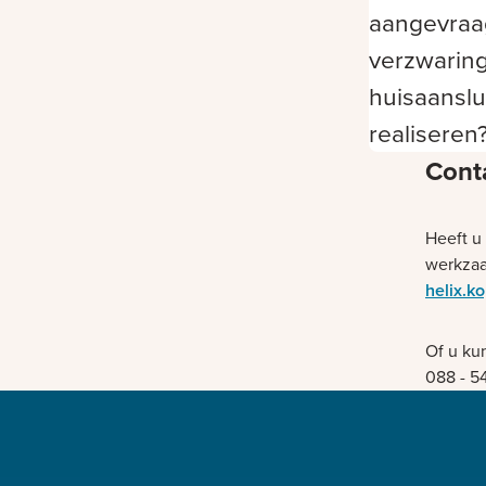
aangevra
verzwaring
huisaanslu
realiseren
Cont
Heeft u
werkzaa
helix.k
Of u ku
088 - 5