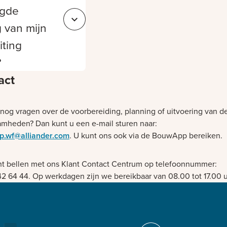
agde
Sluit e398919c-b757-41f3-8223-9d4a159a8517
 van mijn
iting
?
act
 nog vragen over de voorbereiding, planning of uitvoering van d
mheden? Dan kunt u een e-mail sturen naar:
op.wf@alliander.com
. U kunt ons ook via de BouwApp bereiken.
nt bellen met ons Klant Contact Centrum op telefoonnummer:
42 64 44. Op werkdagen zijn we bereikbaar van 08.00 tot 17.00 u