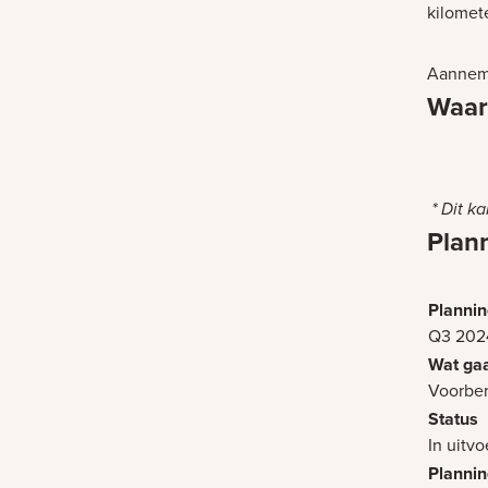
kilomet
Aanneme
Waar
Bezig m
* Dit k
Plan
Q3 202
Voorbe
In uitvo