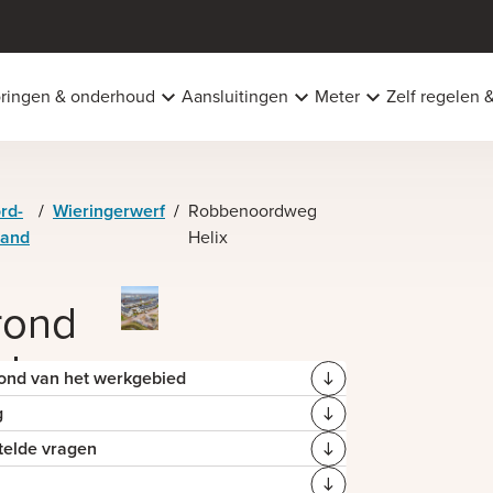
oringen & onderhoud
Aansluitingen
Meter
Zelf regelen 
rd-
/
Wieringerwerf
/
Robbenoordweg
land
Helix
rond
rdweg
rond van het werkgebied
rwerf
g
telde vragen
et opwekken
 van de