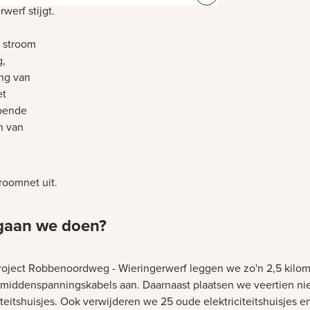
erf stijgt.
 stroom
g,
ng van
et
oende
n van
roomnet uit.
gaan we doen?
project Robbenoordweg - Wieringerwerf leggen we zo'n 2,5 kilom
middenspanningskabels aan. Daarnaast plaatsen we veertien n
iteitshuisjes. Ook verwijderen we 25 oude elektriciteitshuisjes e