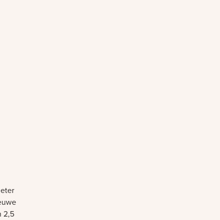
eter
ieuwe
n 2,5