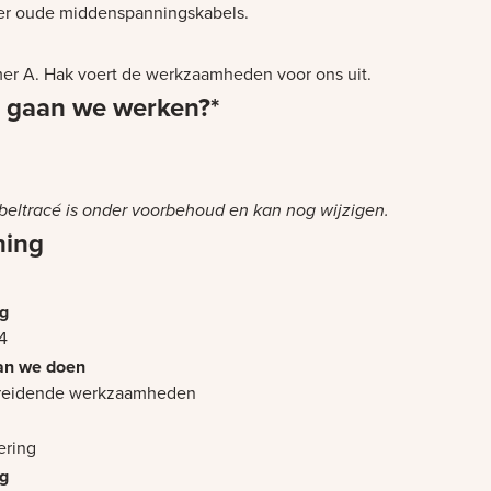
er oude middenspanningskabels.
r A. Hak voert de werkzaamheden voor ons uit.
 gaan we werken?*
et laden
abeltracé is onder voorbehoud en kan nog wijzigen.
ning
4
reidende werkzaamheden
ering