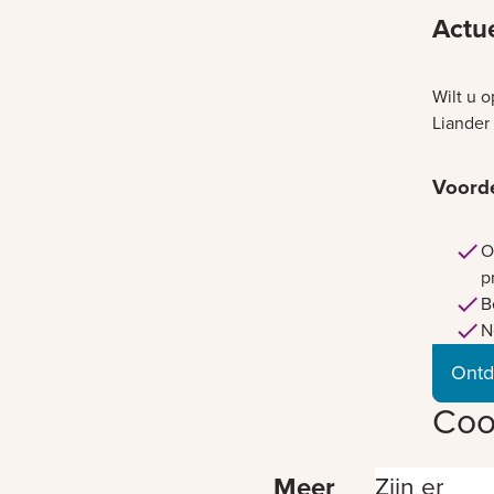
Actu
Wilt u 
Liander
Voord
O
p
B
N
Ontd
Coo
Meer
Zijn er