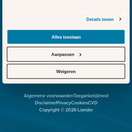
Melden
Sluit section-0
Details tonen
Aanvragen
Sluit section-1
Alles toestaan
Weten
Sluit section-2
Voor partners
Aanpassen
Sluit section-3
Weigeren
Facebook
LinkedIn
Instagram
Algemene voorwaarden
Toegankelijkheid
Disclaimer
Privacy
Cookies
CVD
Copyright ©
2026
Liander