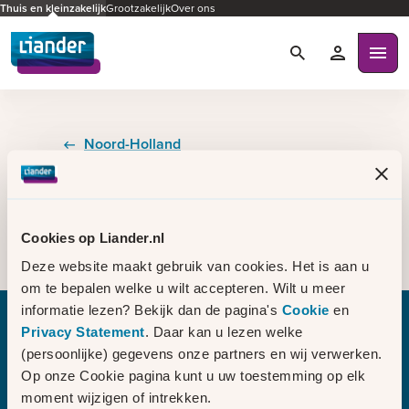
Thuis en kleinzakelijk
Grootzakelijk
Over ons
Zoeken
Mijn Liande
Ope
Noord-Holland
Energie verdient
aandacht, ook in
Blaricum
Cookies op Liander.nl
Deze website maakt gebruik van cookies. Het is aan u
om te bepalen welke u wilt accepteren. Wilt u meer
informatie lezen? Bekijk dan de pagina's
Cookie
en
Privacy Statement
. Daar kan u lezen welke
(persoonlijke) gegevens onze partners en wij verwerken.
Bezig met laden
Op onze Cookie pagina kunt u uw toestemming op elk
moment wijzigen of intrekken.