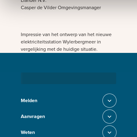
Liander N.V.
Casper de Vilder Omgevingsmanager
Bezig met laden
Impressie van het ontwerp van het nieuwe
elektriciteitsstation Wylerbergmeer in
vergelijking met de huidige situatie.
Bezig met laden
Melden
Sluit section-0
Aanvragen
Sluit section-1
Weten
Sluit section-2