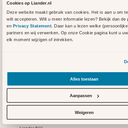
op de locatie van de huidige manege.
Cookies op Liander.nl
Deze website maakt gebruik van cookies. Het is aan u om te
Wilt u meer informatie over het project?
wilt accepteren. Wilt u meer informatie lezen? Bekijk dan de
Op www.liander.nl/wylerbergmeer vindt u
en
Privacy Statement
. Daar kan u lezen welke (persoonlijk
meer informatie over het project, de
partners en wij verwerken. Op onze Cookie pagina kunt u u
planning en de procedures. Of scan
elk moment wijzigen of intrekken.
hieronder met de camera van uw mobiele
telefoon de QR-code. Dan komt u direct
terecht bij de projectwebsite.
D
Heeft u nog vragen?
Alles toestaan
Heeft u vragen over de uitvoering van de
werkzaamheden, de voorbereiding of de
planning? Neem dan
Aanpassen
contact op met de omgevingsmanager via
wylerbergmeer@liander.nl
Weigeren
Met vriendelijke groet,