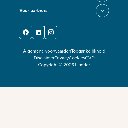
Voor partners
Sluit section-3
Facebook
LinkedIn
Instagram
Algemene voorwaarden
Toegankelijkheid
Disclaimer
Privacy
Cookies
CVD
Copyright ©
2026
Liander