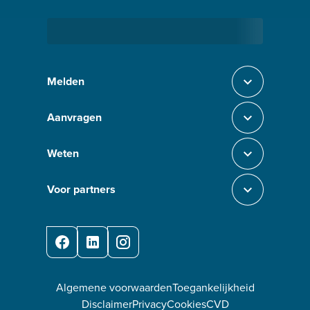
Bezig met laden
Melden
Sluit section-0
Aanvragen
Sluit section-1
Weten
Sluit section-2
Voor partners
Sluit section-3
Facebook
LinkedIn
Instagram
Algemene voorwaarden
Toegankelijkheid
Disclaimer
Privacy
Cookies
CVD