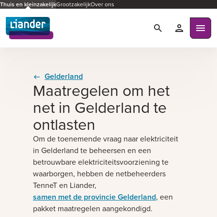
Thuis en kleinzakelijk
Grootzakelijk
Over ons
Zoeken
Mijn Liande
Ope
Gelderland
Maatregelen om het
net in Gelderland te
ontlasten
Om de toenemende vraag naar elektriciteit
in Gelderland te beheersen en een
betrouwbare elektriciteitsvoorziening te
waarborgen, hebben de netbeheerders
TenneT en Liander,
samen met de provincie Gelderland
, een
pakket maatregelen aangekondigd.