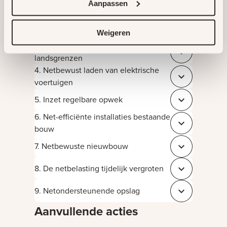
Aanpassen
1. Congestiemanagement
Sluit 2c4c4c2f
2. Technische ingrepen
Weigeren
Sluit 4f25a18b
3. Begrenzen transportcapaciteit op
Sluit 324019b7
landsgrenzen
4. Netbewust laden van elektrische
Sluit a99fe464
voertuigen
5. Inzet regelbare opwek
Sluit 20f9db08
6. Net-efficiënte installaties bestaande
Sluit a5565d39
bouw
7. Netbewuste nieuwbouw
Sluit 6d44a740
8. De netbelasting tijdelijk vergroten
Sluit 6cd7c756
9. Netondersteunende opslag
Sluit 5db64428
Aanvullende acties