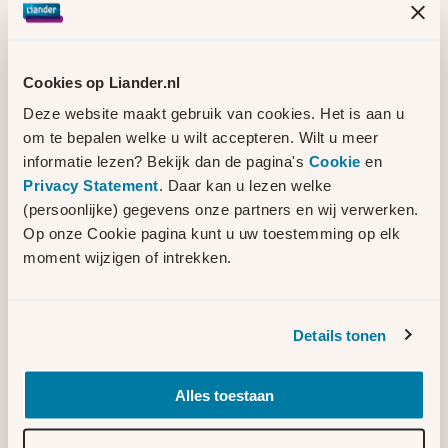
drukte op het net niet laden.
De netbeheerders, provincie, gemeenten en
Cookies op Liander.nl
ministeries werken samen aan de verdere
Deze website maakt gebruik van cookies. Het is aan u
uitvoering van het pakket aan maatregelen.
om te bepalen welke u wilt accepteren. Wilt u meer
Ondertussen blijven de netbeheerders
informatie lezen? Bekijk dan de pagina's
Cookie
en
keihard werken aan de uitbreiding van het
Privacy Statement
. Daar kan u lezen welke
stroomnet en slimme oplossingen om het
(persoonlijke) gegevens onze partners en wij verwerken.
bestaande net efficiënter te gebruiken. Ook
Op onze Cookie pagina kunt u uw toestemming op elk
TenneT heeft hier meer informatie over.
moment wijzigen of intrekken.
Lees hier de informatie op de website van
TenneT
.
Details tonen
Bijgewerkt op 6 maart 2026
Alles toestaan
Bekijk de tien maatregelen