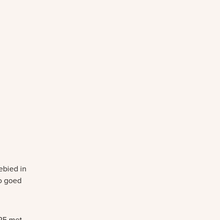
ebied in
zo goed
025 met