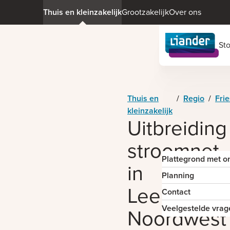
Thuis en kleinzakelijk
Grootzakelijk
Over ons
St
Thuis en
/
Regio
/
Fri
kleinzakelijk
Uitbreiding
stroomnet
Plattegrond met o
in
Planning
Leeuwarde
Contact
Veelgestelde vrag
Noordwest