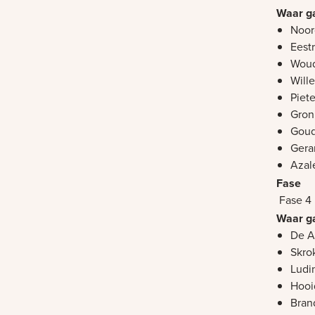
Noor
Eest
Woud
Will
Piete
Gron
Goud
Gera
Azal
Fase 4
De A
Skro
Ludi
Hoo
Bran