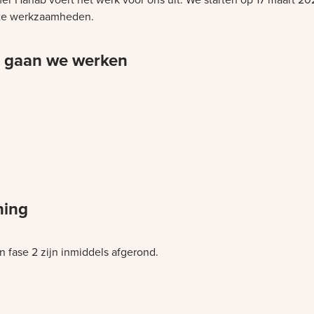
te werkzaamheden.
 gaan we werken
et laden
et laden
ning
n fase 2 zijn inmiddels afgerond.