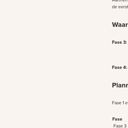
de eers
Waar
Fase 3:
Bezig m
Fase 4:
Bezig m
Plan
Fase 1 e
Fase 3