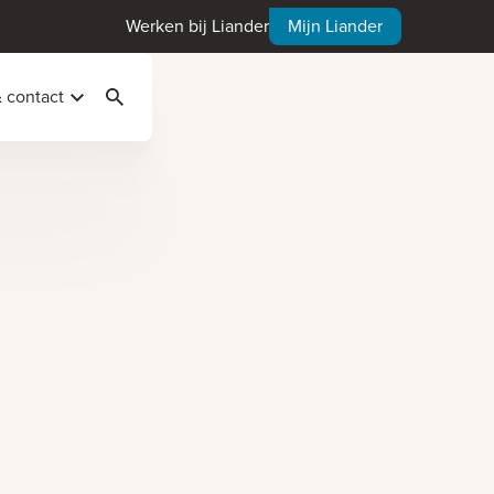
Werken bij Liander
Mijn Liander
& contact
Zoeken