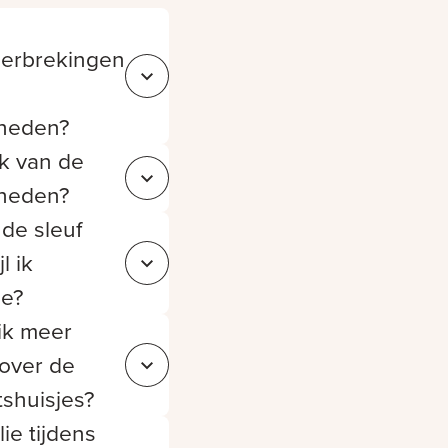
erbrekingen
Sluit 43866fc1-d1a3-4b94-ac9c-f0c89890241e
heden?
k van de
Sluit 5f063a36-1c83-4aed-8540-d70d413faac9
heden?
de sleuf
l ik
Sluit 07d5199d-64cd-4f8c-bfba-ab55c8bc3454
ie?
ik meer
 over de
Sluit 6accf65d-5e1f-4c31-8929-dbfe7f295464
itshuisjes?
ie tijdens