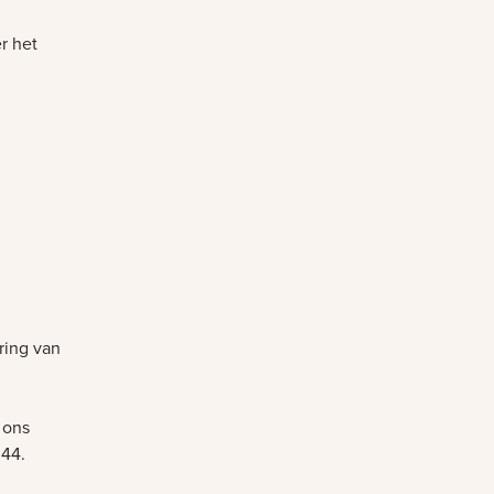
r het
ring van
 ons
 44.