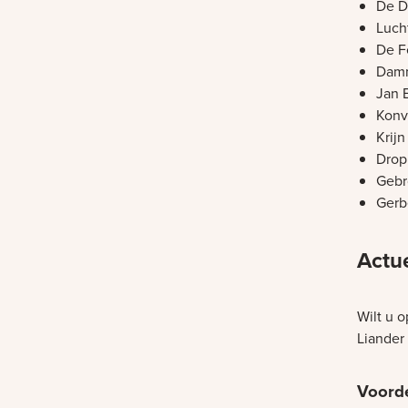
De D
Luch
De 
Dam
Jan 
Konv
Krij
Drop
Gebr
Gerb
Actu
Wilt u 
Liander
Voord