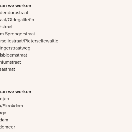
dendorpstraat
raat/Oldegalileën
straat
em Sprengerstraat
rseliestraat/Pieterseliewaltje
ingerstraatweg
sbloemstraat
niumstraat
eastraat
njen
k/Skrokdam
nga
idam
demeer