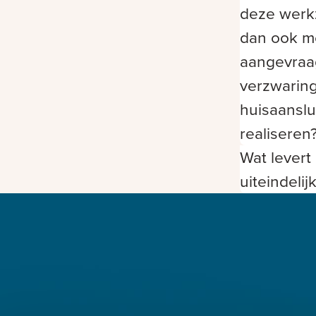
deze wer
dan ook m
aangevra
verzwaring
huisaanslu
realiseren
Wat levert 
uiteindelij