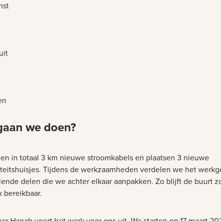
mst
uit
en
gaan we doen?
en in totaal 3 km nieuwe stroomkabels en plaatsen 3 nieuwe
citeitshuisjes. Tijdens de werkzaamheden verdelen we het werkg
llende delen die we achter elkaar aanpakken. Zo blijft de buurt 
k bereikbaar.
r Hanab voert het werk voor ons uit. We starten op 17 maart 2