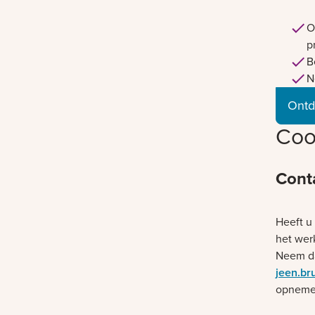
O
p
B
N
Ontd
Coo
Cont
Heeft u
het wer
Neem da
jeen.br
opnemen