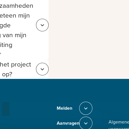
kzaamheden
eteen mijn
agde
Sluit 6359f7dd-4ee1-484c-95d5-81ea61ee9517
 van mijn
iting
?
het project
Sluit 1c6752ac-9199-436e-a859-6b97b1578e65
k op?
Bezig met laden
Melden
Sluit section-0
Algemen
Aanvragen
Sluit section-1
voorwaar