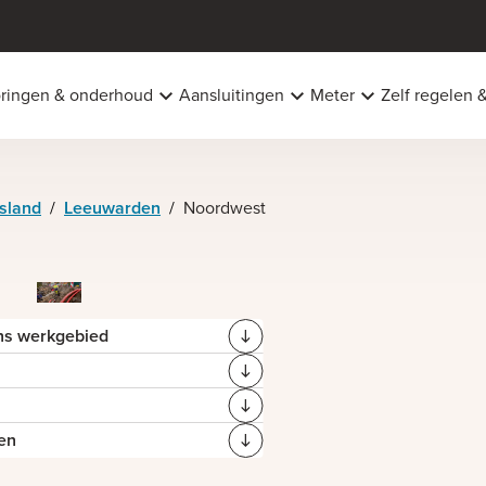
oringen & onderhoud
Aansluitingen
Meter
Zelf regelen 
esland
/
Leeuwarden
/
Noordwest
ns werkgebied
n
en