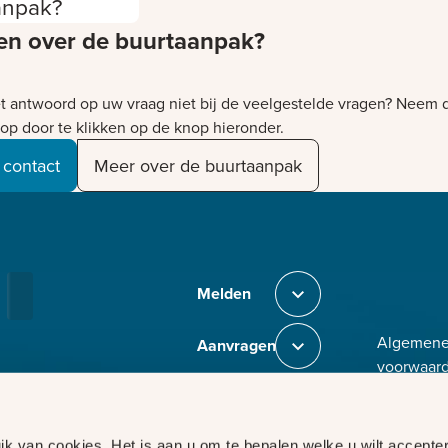
anpak?
en over de buurtaanpak?
et antwoord op uw vraag niet bij de veelgestelde vragen? Neem 
 op door te klikken op de knop hieronder.
 contact
Meer over de buurtaanpak
Bezig met laden
Melden
Sluit section-0
Algemen
Aanvragen
Sluit section-1
voorwaar
Toegankel
Weten
Sluit section-2
Disclaime
Privacy
Co
Voor
k van cookies. Het is aan u om te bepalen welke u wilt accepter