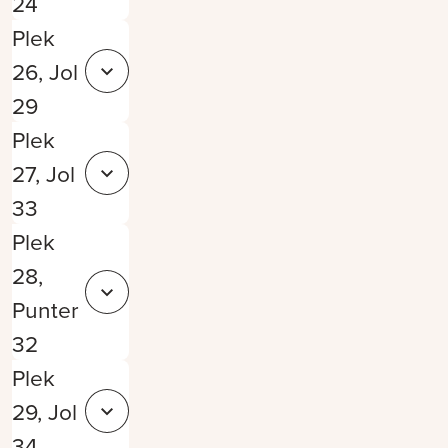
24
Plek
26, Jol
Sluit 1e9abef4-c869-46a2-ae52-b9baafef0b65
29
Plek
27, Jol
Sluit 7f18bd1a-6596-46c2-ac9c-97eabbba109a
33
Plek
28,
Sluit 0ff6af80-6b57-4d95-982a-499a4e935c16
Punter
32
Plek
29, Jol
Sluit 19f3b20d-ad2a-4d39-8c6b-d1957f4ee136
34