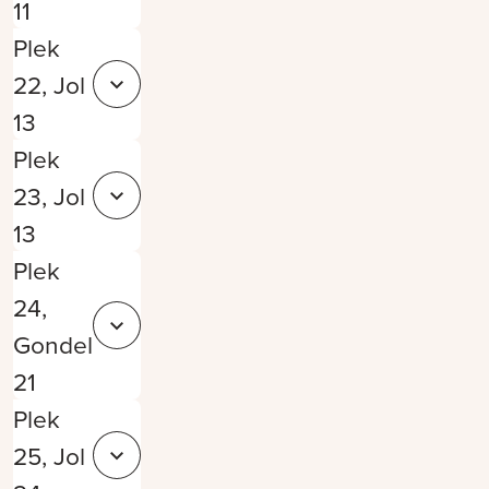
11
Plek
22, Jol
Sluit 47b5601c-c03a-4cb8-9029-4a4b0171d43a
13
Plek
23, Jol
Sluit 26367557-fe69-468a-a5ce-3b9a57cf4ed1
13
Plek
24,
Sluit e0e30ceb-01b2-4780-afea-40c2a1b4b4a3
Gondel
21
Plek
25, Jol
Sluit 7d8ffcfa-d931-477d-a11e-9eb30523ac04