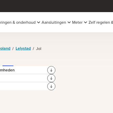
oringen & onderhoud
Aansluitingen
Meter
Zelf regelen 
voland
Lelystad
/
/
Jol
aamheden