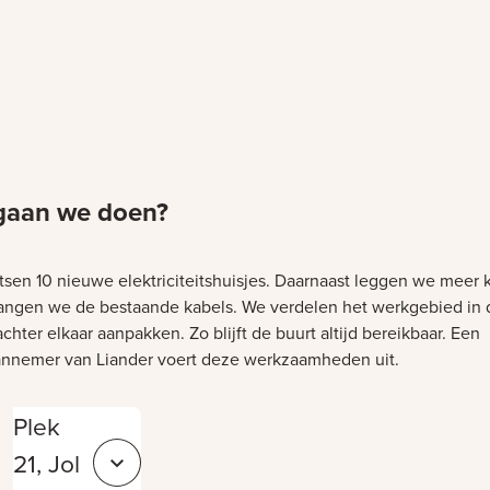
gaan we doen?
tsen 10 nieuwe elektriciteitshuisjes. Daarnaast leggen we meer 
angen we de bestaande kabels. We verdelen het werkgebied in 
chter elkaar aanpakken. Zo blijft de buurt altijd bereikbaar. Een
nnemer van Liander voert deze werkzaamheden uit.
et laden
Plek
21, Jol
Sluit 7380b0b9-bb38-46f6-b9ed-a03a16e246db