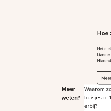
Hoe z
Het ele
Liander 
Hieronde
Bezig m
Meer 
Meer
Waarom zo
weten?
huisjes in 
erbij?