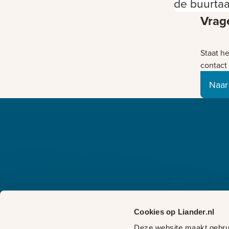
de buurta
Vrag
Staat h
contact
Naar
Cookies op Liander.nl
Deze website maakt gebrui