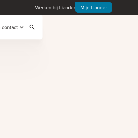
Werken bij Liander
Mijn Liander
& contact
Zoeken