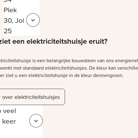
Plek
30, Jol
Sluit 15ea00ca-a1b9-413e-932c-08cab711e326
25
iet een elektriciteitshuisje eruit?
ktriciteitshuisje is een belangrijke bouwsteen van ons energiene
werkt met standaard elektriciteitshuisjes. De kleur kan verschille
r ziet u een elektriciteitshuisje in de kleur dennengroen.
et laden
over elektriciteitshuisjes
 veel
1 keer
Sluit 0412dbce-75d2-4a31-80f2-3d8ed3b4efcd