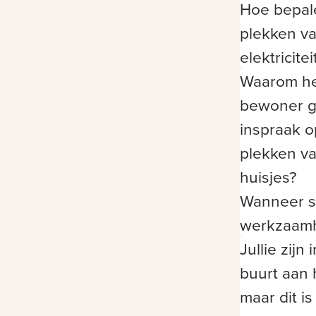
Hoe bepal
plekken v
elektricite
Waarom he
bewoner 
inspraak o
plekken v
huisjes?
Wanneer s
werkzaam
Jullie zijn 
buurt aan 
maar dit is