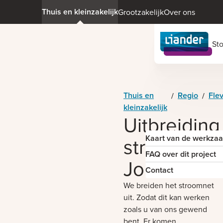
Thuis en kleinzakelijk
Grootzakelijk
Over ons
St
Thuis en
Regio
Fle
/
/
kleinzakelijk
Uitbreiding
stroomnet
Kaart van de werkz
FAQ over dit project
Jol
Contact
We breiden het stroomnet
uit. Zodat dit kan werken
zoals u van ons gewend
bent. Er komen