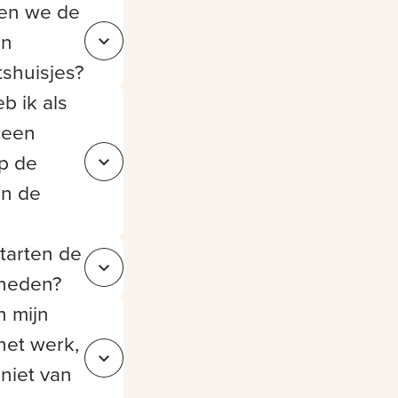
en we de
an
Sluit cc94799f-9da1-4800-80c7-e3bb10d40712
itshuisjes?
b ik als
geen
p de
Sluit ec7f33d9-4e51-416d-9b78-857eb67272fa
an de
tarten de
Sluit 62481f97-72fc-4700-bdec-703ca04353ce
heden?
in mijn
het werk,
Sluit b784e805-33d0-49be-be26-c455f38ce306
 niet van