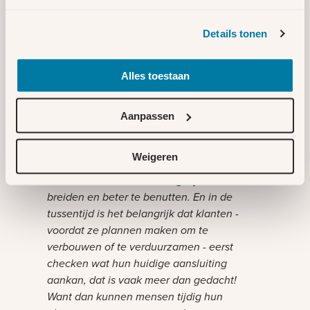
Sarike van Wette, Chief Operations Officer –
Customers (COO-C) bij Liander:
“De
Details tonen
vanzelfsprekendheid van energie staat
helaas onder druk. Er zijn plekken in
Alles toestaan
Nederland waar het stroomnet knelt en
waar we klanten niet direct kunnen helpen.
Bijvoorbeeld omdat we eerst dikkere kabels
Aanpassen
in de grond moeten leggen of een
elektriciteitshuisje moeten plaatsen. Dat
Weigeren
vinden we heel vervelend. We doen er alles
aan om het net zo snel mogelijk uit te
breiden en beter te benutten. En in de
tussentijd is het belangrijk dat klanten -
voordat ze plannen maken om te
verbouwen of te verduurzamen - eerst
checken wat hun huidige aansluiting
aankan, dat is vaak meer dan gedacht!
Want dan kunnen mensen tijdig hun