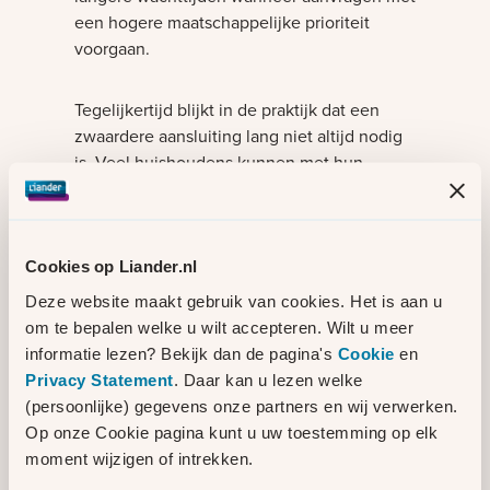
een hogere maatschappelijke prioriteit
voorgaan.
Tegelijkertijd blijkt in de praktijk dat een
zwaardere aansluiting lang niet altijd nodig
is. Veel huishoudens kunnen met hun
bestaande aansluiting al meer dan zij
denken. Bijvoorbeeld elektrisch koken, het
gebruik van zonnepanelen of een hybride
warmtepomp is vaak mogelijk zonder
Cookies op Liander.nl
verzwaring van de aansluiting.
Deze website maakt gebruik van cookies. Het is aan u
om te bepalen welke u wilt accepteren. Wilt u meer
Daarom adviseren wij klanten om vooraf
informatie lezen? Bekijk dan de pagina's
Cookie
en
goed te onderzoeken wat er binnen hun
Privacy Statement
. Daar kan u lezen welke
huidige aansluiting mogelijk is en hierover
(persoonlijke) gegevens onze partners en wij verwerken.
in gesprek te gaan met een installateur.
Op onze Cookie pagina kunt u uw toestemming op elk
moment wijzigen of intrekken.