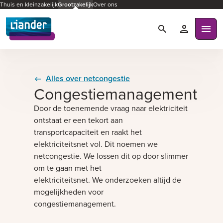
Thuis en kleinzakelijk
Grootzakelijk
Over ons
Zoeken
Mijn Liande
Ope
Alles over netcongestie
Congestiemanagement
Door de toenemende vraag naar elektriciteit
ontstaat er een tekort aan
transportcapaciteit en raakt het
elektriciteitsnet vol. Dit noemen we
netcongestie. We lossen dit op door slimmer
om te gaan met het
elektriciteitsnet. We onderzoeken altijd de
mogelijkheden voor
congestiemanagement.