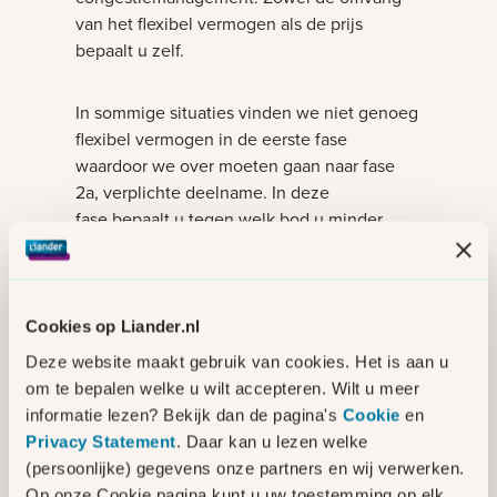
van het flexibel vermogen als de prijs
bepaalt u zelf.
In sommige situaties vinden we niet genoeg
flexibel vermogen in de eerste fase
waardoor we over moeten gaan naar fase
2a, verplichte deelname. In deze
fase bepaalt u tegen welk bod u minder
elektriciteit teruglevert en/of verbruikt maar
is deelname wel verplicht. Wij beoordelen
uw bod en wanneer dit akkoord is komen
we tot een contract. Hierin leggen we vast
Cookies op Liander.nl
hoeveel flexibel vermogen u aanbiedt en
Deze website maakt gebruik van cookies. Het is aan u
tegen welke voorwaarden.
om te bepalen welke u wilt accepteren. Wilt u meer
informatie lezen? Bekijk dan de pagina's
Cookie
en
In het overzicht van Netbeheer Nederland
Privacy Statement
. Daar kan u lezen welke
vindt u
(persoonlijke) gegevens onze partners en wij verwerken.
een uitgebreid overzicht van de fasen van
Op onze Cookie pagina kunt u uw toestemming op elk