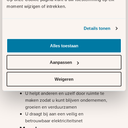
congestiemanagement
moment wijzigen of intrekken.
.
Lees meer over verplichte
Details tonen
deelname
Bezig met laden
Alles toestaan
Waarom deelnemen aan
congestiemanagement
Aanpassen
U ontvangt een financiële vergoeding
Weigeren
voor uw deelname
U helpt anderen en uzelf door ruimte te
maken zodat u kunt blijven ondernemen,
groeien en verduurzamen
U draagt bij aan een veilig en
betrouwbaar elektriciteitsnet