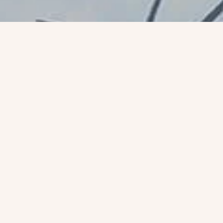
Ontwikkelingen
congestiemanagement
op
middenspanningsstations
Ook op middenspanningsstations is
sprake van transportproblemen. Dit
houdt in dat we ook op dit niveau in
het net moeten onderzoeken of
congestiemanagement mogelijk is.