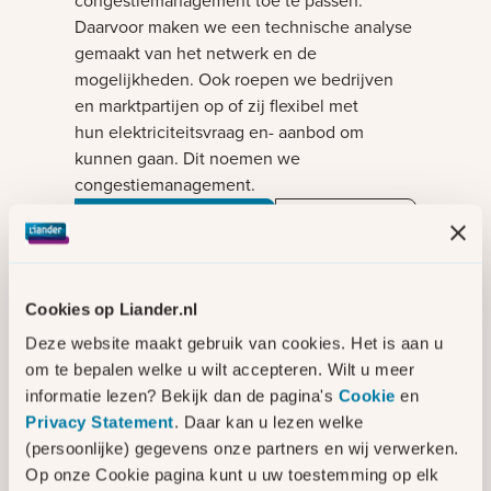
congestiemanagement toe te passen.
Daarvoor maken we een technische analyse
gemaakt van het netwerk en de
mogelijkheden. Ook roepen we bedrijven
en marktpartijen op of zij flexibel met
hun elektriciteitsvraag en- aanbod om
kunnen gaan. Dit noemen we
congestiemanagement.
Bekijk het overzicht
met
Lees meer over
congestiemanagement-
congestiemanagement
Cookies op Liander.nl
onderzoeken
Deze website maakt gebruik van cookies. Het is aan u
Hoe lossen we
om te bepalen welke u wilt accepteren. Wilt u meer
netcongestie op?
informatie lezen? Bekijk dan de pagina's
Cookie
en
Privacy Statement
. Daar kan u lezen welke
Netcongestie komt steeds vaker en op meer
(persoonlijke) gegevens onze partners en wij verwerken.
plekken voor. Om dit op te lossen werken
Op onze Cookie pagina kunt u uw toestemming op elk
we aan het elektriciteitsnet. Daarnaast is het