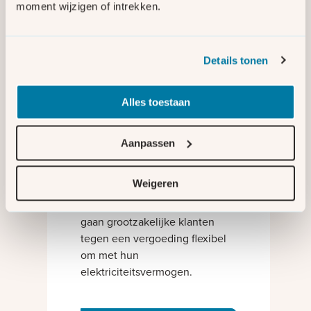
moment wijzigen of intrekken.
belangrijk dat we bewuster, slimmer en
flexibeler omgaan met onze elektriciteit.
Details tonen
Congestiemanagement
Alles toestaan
Om congestie op te lossen zijn
vaak netverzwaringen nodig.
Aanpassen
Dat kost tijd. Daarom
onderzoeken we ook de
Weigeren
mogelijkheden voor
congestiemanagement. Hierbij
gaan grootzakelijke klanten
tegen een vergoeding flexibel
om met hun
elektriciteitsvermogen.