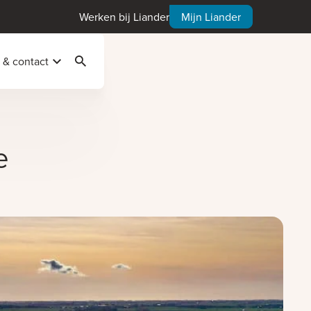
Werken bij Liander
Mijn Liander
 & contact
Zoeken
e