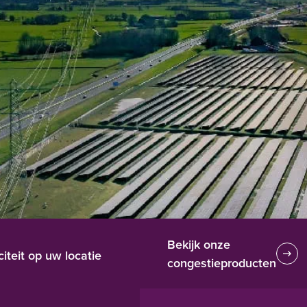
Bekijk onze
iteit op uw locatie
congestieproducten