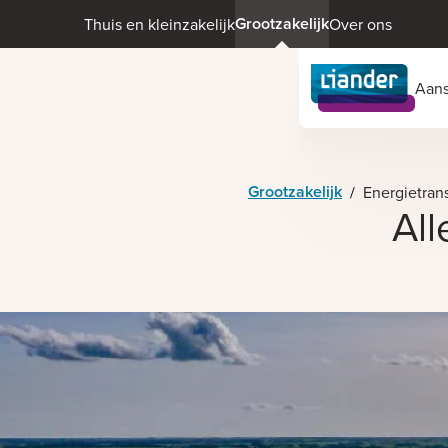
Grootzakelijk
Thuis en kleinzakelijk
Over ons
Aans
Grootzakelijk
/
Energietrans
All