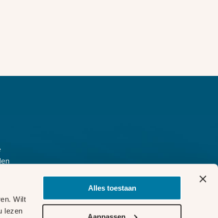
e
den
Copyright
ijkheid
©
2026
r
Alles toestaan
Liander
okies
en. Wilt
u lezen
Aanpassen