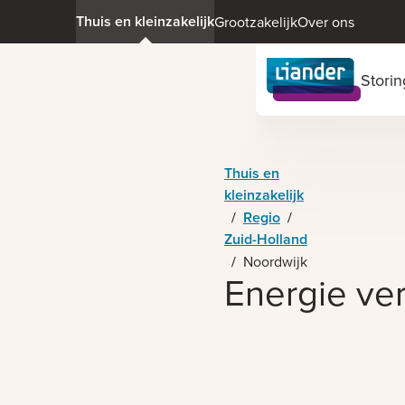
Thuis en kleinzakelijk
Grootzakelijk
Over ons
Stori
Thuis en
kleinzakelijk
/
Regio
/
Zuid-Holland
/
Noordwijk
Energie ver