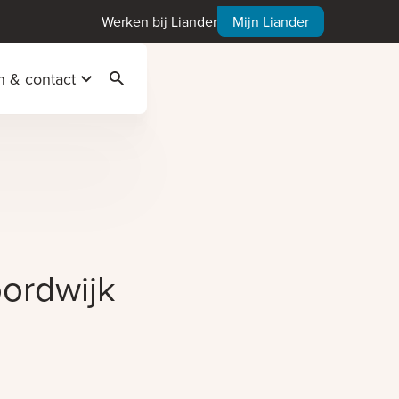
Werken bij Liander
Mijn Liander
n & contact
Zoeken
oordwijk