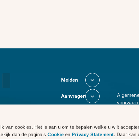
Bezig met laden
Melden
Sluit section-0
Algemen
Aanvragen
Sluit section-1
voorwaar
Toegankel
Weten
Sluit section-2
Disclaime
Privacy
Co
Voor
k van cookies. Het is aan u om te bepalen welke u wilt accepter
Sluit section-3
CVD
partners
Bekijk dan de pagina's
Cookie
en
Privacy Statement
. Daar kan 