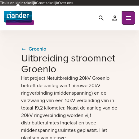
Thuis en kleinzakelijk
Grootzakelijk
Over ons
Zoeken
Mijn Liande
Ope
Groenlo
Uitbreiding stroomnet
Groenlo
Het project Netuitbreiding 20kV Groenlo
betreft de aanleg van 1 nieuwe 20kV
ringverbinding (middenspanning) en de
verzwaring van een 10kV verbinding van in
totaal 19,2 kilometer. Naast de aanleg van de
20kV ringverbinding worden vijf
distributieruimtes ingelast en twee
middenspanningsruimtes geplaatst. Het
plaatsen van nieuwe