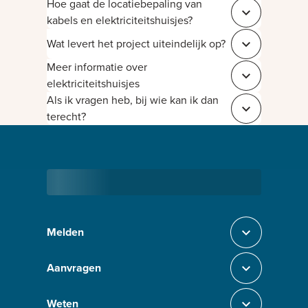
Hoe gaat de locatiebepaling van
Sluit 24926bf9
kabels en elektriciteitshuisjes?
Wat levert het project uiteindelijk op?
Sluit 7b80ba96
Meer informatie over
Sluit 6b7b7ac7
elektriciteitshuisjes
Als ik vragen heb, bij wie kan ik dan
Sluit 8b9e6ace
terecht?
Bezig met laden
Melden
Sluit section-0
Aanvragen
Sluit section-1
Weten