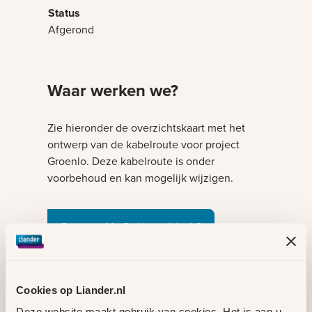
Afgerond
Waar werken we?
Zie hieronder de overzichtskaart met het
ontwerp van de kabelroute voor project
Groenlo. Deze kabelroute is onder
voorbehoud en kan mogelijk wijzigen.
Bezig met laden
Ga naar NuGelre gebied 3
Hoe ziet een
elektriciteitshuisje eruit?
Cookies op Liander.nl
Deze website maakt gebruik van cookies. Het is aan u