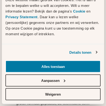
Elektriciteitshuisjes zijn ook bekend als
om te bepalen welke u wilt accepteren. Wilt u meer
elektriciteitsruimtes. De technische term is
informatie lezen? Bekijk dan de pagina's
Cookie
en
middenspanningsruimte. De 'huisjes' zijn de
Privacy Statement
. Daar kan u lezen welke
afgelopen jaren groter geworden, zoals te
(persoonlijke) gegevens onze partners en wij verwerken.
zien is op de afbeelding. De te vervangen
Op onze Cookie pagina kunt u uw toestemming op elk
elektriciteitshuisjes worden indien mogelijk
moment wijzigen of intrekken.
op of vlakbij dezelfde plek geplaatst. De
nieuw te plaatsen elektriciteitshuisjes zijn
groter dan de bestaande en hebben een
Details tonen
afmeting van 3,6 meter bij 2 meter bij 2,11
meter (lxbxh). Het elektriciteitshuisje zet
middenspanning (10kv) om in laagspanning
Alles toestaan
met een transformator. Deze laagspanning
komt uit bij de eindgebruikers.
Aanpassen
Bezig met laden
Weigeren
Naast dit formaat wordt er regelmatig een
groter formaat geplaatst, de technische term