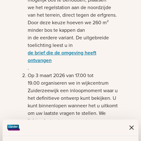
we het regelstation aan de noordzijde
van het terrein, direct tegen de erfgrens.
Door deze keuze hoeven we 260 m²
minder bos te kappen dan
in de eerdere variant. De uitgebreide
toelichting leest u in
de brief die de omgeving heeft
ontvangen
.
Bezig met laden
Op 3 maart 2026 van 17.00 tot
19.00 organiseren we in wijkcentrum
Zuiderzeewijk een inloopmoment waar u
het definitieve ontwerp kunt bekijken. U
kunt binnenlopen wanneer het u uitkomt
om uw laatste vragen te stellen. We
lichten het ontwerp graag toe.
Op basis van het definitieve ontwerp
vraagt Liander tussen 16 – 20 februari