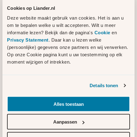
2026 een omgevingsvergunning bouw
Cookies op Liander.nl
aan. Als deze vergunning ter inzage ligt,
kunnen bewoners bij de gemeente
Deze website maakt gebruik van cookies. Het is aan u
bezwaar maken tegen het verlenen van
om te bepalen welke u wilt accepteren. Wilt u meer
de vergunning.
informatie lezen? Bekijk dan de pagina's
Cookie
en
Planning bouw
Privacy Statement
. Daar kan u lezen welke
(persoonlijke) gegevens onze partners en wij verwerken.
elektriciteitsstation
Op onze Cookie pagina kunt u uw toestemming op elk
moment wijzigen of intrekken.
Participatie
Details tonen
3 maart 2026
Alles toestaan
Inloopmoment toelichting definitief ontwerp
Vergunningsprocedure
Aanpassen