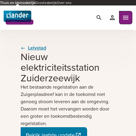
Thuis en kleinzakelijk
Grootzakelijk
Over ons
Zoeken
Mijn Liande
Ope
Lelystad
Nieuw
elektriciteitsstation
Zuiderzeewijk
Het bestaande regelstation aan de
Zuigerplasdreef kan in de toekomst niet
genoeg stroom leveren aan de omgeving.
Daarom moet het vervangen worden door
een groter en toekomstbestendig
regelstation.
Bekijk laatste update