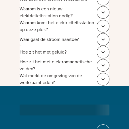
Sluit c91d03a2
Waarom is een nieuw
Sluit 03188f36
elektriciteitsstation nodig?
Waarom komt het elektriciteitsstation
Sluit de1d0606
op deze plek?
Waar gaat de stroom naartoe?
Sluit 1d257c5f
Hoe zit het met geluid?
Sluit b08b80f8
Hoe zit het met elektromagnetische
Sluit 0fd7390d
velden?
Wat merkt de omgeving van de
Sluit 1ba69433
werkzaamheden?
Bezig met laden