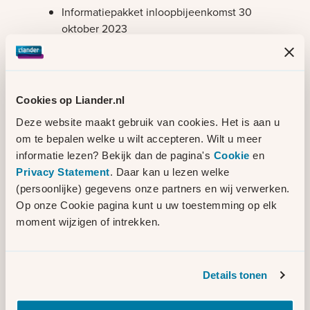
Informatiepakket inloopbijeenkomst 30
oktober 2023
Information pack open evening 30
October 2023
Posters informatiebijeenkomst 30
oktober 2023
Cookies op Liander.nl
Deze website maakt gebruik van cookies. Het is aan u
Najaar 2023
om te bepalen welke u wilt accepteren. Wilt u meer
informatie lezen? Bekijk dan de pagina's
Cookie
en
Aansluitend op de informatiebijeenkomst
Privacy Statement
. Daar kan u lezen welke
voert Bureau Bewonerszaken een tweede
(persoonlijke) gegevens onze partners en wij verwerken.
buurtonderzoek uit. In dit onderzoek
Op onze Cookie pagina kunt u uw toestemming op elk
kunnen buurtbewoners reageren op de
moment wijzigen of intrekken.
locatievarianten.
Rapport buurtonderzoek Bureau
Details tonen
Bewonerszaken