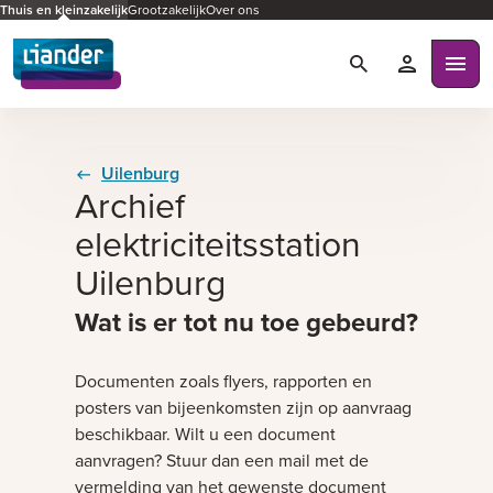
Thuis en kleinzakelijk
Grootzakelijk
Over ons
Zoeken
Mijn Liande
Ope
Uilenburg
Archief
elektriciteitsstation
Uilenburg
Wat is er tot nu toe gebeurd?
Documenten zoals flyers, rapporten en
posters van bijeenkomsten zijn op aanvraag
beschikbaar. Wilt u een document
aanvragen? Stuur dan een mail met de
vermelding van het gewenste document