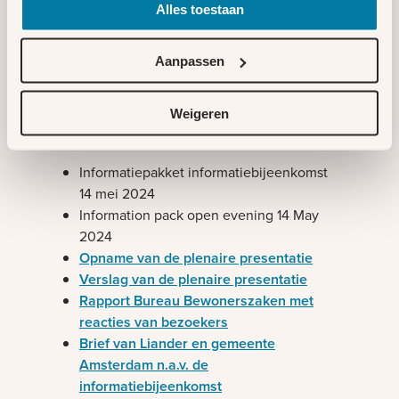
Alles toestaan
Voorjaar 2024
Liander en gemeente Amsterdam
Aanpassen
organiseren een informatiebijeenkomst over
de voorkeursvariant voor de locatie van het
Weigeren
elektriciteitsstation.
Informatiepakket informatiebijeenkomst
14 mei 2024
Information pack open evening 14 May
2024
Opname van de plenaire presentatie
Verslag van de plenaire presentatie
Rapport Bureau Bewonerszaken met
reacties van bezoekers
Brief van Liander en gemeente
Amsterdam n.a.v. de
informatiebijeenkomst