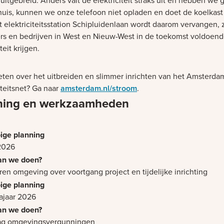
itgebreid. Anders valt de elektriciteit straks uit en hebben we 
n huis, kunnen we onze telefoon niet opladen en doet de koelkast
t elektriciteitsstation Schipluidenlaan wordt daarom vervangen, 
s en bedrijven in West en Nieuw-West in de toekomst voldoen
teit krijgen.
ten over het uitbreiden en slimmer inrichten van het Amsterda
iteitsnet? Ga naar
amsterdam.nl/stroom
.
ning en werkzaamheden
2026
ren omgeving over voortgang project en tijdelijke inrichting
ajaar 2026
ag omgevingsvergunningen