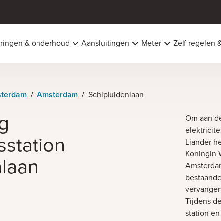
oringen & onderhoud
Aansluitingen
Meter
Zelf regelen 
terdam
/
Amsterdam
/
Schipluidenlaan
g
Om aan de
elektricit
tsstation
Liander he
Koningin W
nlaan
Amsterdam
bestaande 
vervangen
Tijdens de
station e