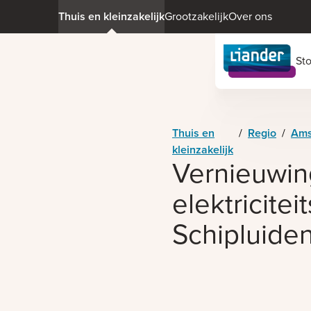
Thuis en kleinzakelijk
Grootzakelijk
Over ons
St
Thuis en
/
Regio
/
Ams
kleinzakelijk
Vernieuwin
elektricitei
Schipluide