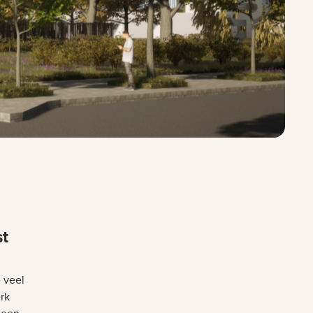
st
 veel
rk