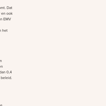
omt. Dat
r en ook
aan EMV
n het
en
en
dan 0,4
beleid.
ke