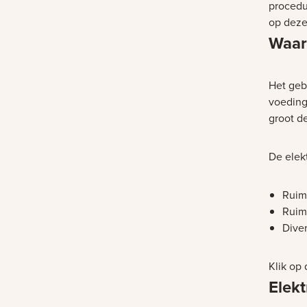
procedu
op deze 
Waar
Het gebi
voedings
groot d
De elekt
Ruim
Ruim 
Diver
Bezig m
Bezig m
Klik op
Elek