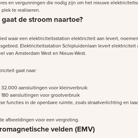
res en vergunningen die nodig zijn om het nieuwe elektriciteits
plek te realiseren.
 gaat de stroom naartoe?
ed waar een elektriciteitsstation elektriciteit aan levert, noeme
gebied. Elektriciteitsstation Schipluidenlaan levert elektriciteit
eel van Amsterdam West en Nieuw-West.
riciteit gaat naar:
 32.000 aansluitingen voor kleinverbruik
180 aansluitingen voor grootverbruik
se functies in de openbare ruimte, zoals straatverlichting en la
et laden
et laden
 de afbeeldingen voor een vergroting.
tromagnetische velden (EMV)