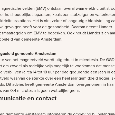
magnetische velden (EMV) ontstaan overal waar elektriciteit stro
oor huishoudelijke apparaten, zoals een stofzuiger en waterkoke
ktriciteitsstations. Het is niet zeker of langdurige blootstelling 
ve gevolgen heeft voor de gezondheid. Daarom neemt Liander
gsmaatregelen om EMV te beperken. Ook houdt Liander zich aa
gbeleid van gemeente Amsterdam.
rgbeleid gemeente Amsterdam
kte van het magneetveld wordt uitgedrukt in microtesla. De GGD
rt om zoveel als redelijkerwijs mogelijk te voorkomen dat mens
g verblijven (circa 14 tot 18 uur per dag gedurende een jaar) in e
veld waarvan de sterkte over een heel jaar gemiddeld hoger is 
sla. Dit advies heeft gemeente Amsterdam overgenomen in haar 
s van 0,4 microtesla is geen wettelijke grens.
unicatie en contact
 en gemeente Amsterdam informeren de omgeving bij belangrij