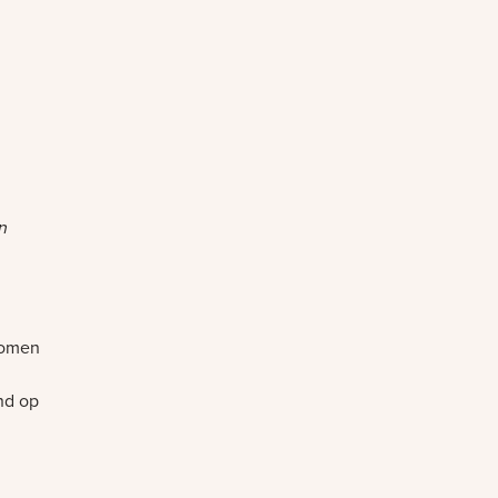
n
omen
nd op