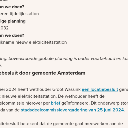
ren tijdelijk station
2032
ikname nieuw elektriciteitsstation
ng: bovenstaande globale planning is onder voorbehoud en ka
.
iebesluit door gemeente Amsterdam
ei 2024 heeft wethouder Groot Wassink
een locatiebesluit
gen
t nieuwe elektriciteitsstation. De wethouder heeft de
elcommissie hierover per
brief
geïnformeerd. Dit onderwerp sto
nda van de
stadsdeelcommissievergadering van 25 juni 2024
.
atiebesluit betekent dat de gemeente gaat meewerken aan de