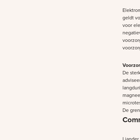
Elektro
geldt v
voor ele
negatie
voorzor
voorzor
Voorzo
De ster
advisee
langduri
magneet
microte
De gren
Comm
Liander