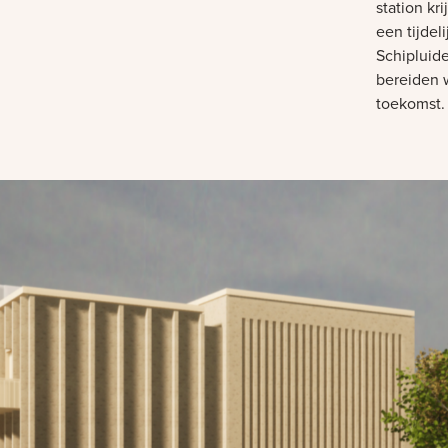
station kri
een tijdeli
Schipluid
bereiden 
toekomst.