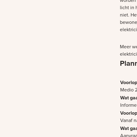
worden u
licht i
niet. He
bewoner
elektrici
Meer we
elektric
Plan
Medio 
Informe
Vanaf n
Aanvra