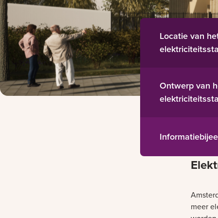
Locatie van he
elektriciteitsst
Ontwerp van h
elektriciteitsst
Informatiebij
Elekt
Amsterd
meer ele