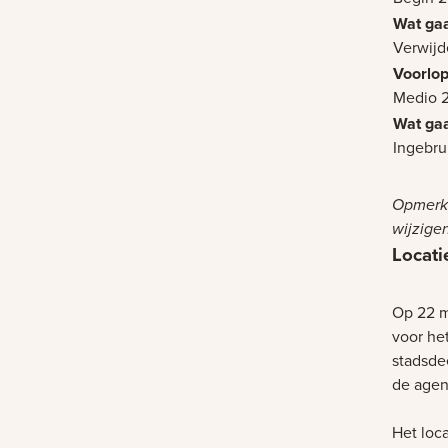
Verwijde
Medio 
Ingebru
Opmerki
wijzigen
Locat
Op 22 m
voor he
stadsde
de age
Het loc