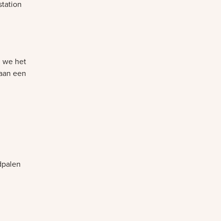
station
n we het
 aan een
adpalen