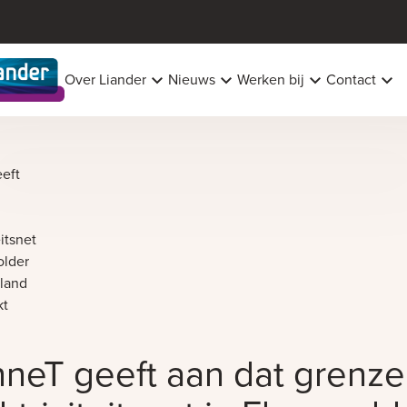
Over Liander
Nieuws
Werken bij
Contact
eitsnet
older
land
kt
nneT geeft aan dat grenz