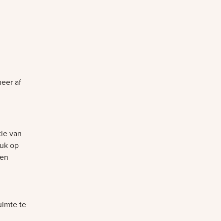
meer af
tie van
ruk op
een
uimte te