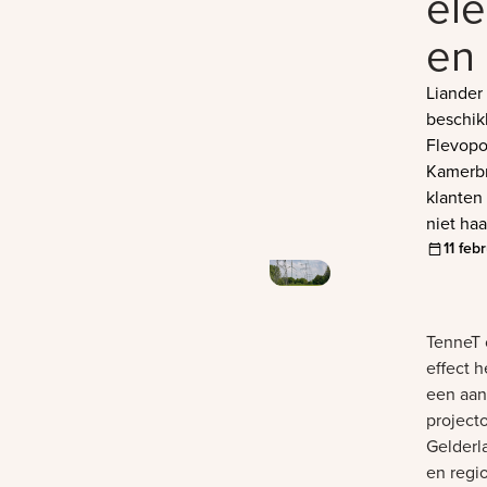
ele
en 
Liander
beschik
Flevopo
Kamerbr
klanten
niet haa
11 feb
TenneT 
effect 
een aan
project
Gelderl
en regi