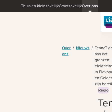
Thuis en kleinzakelijk
Grootzakelijk
Over ons
Over
/
Nieuws
/
TenneT geeft
ons
aan dat
grenzen
elektricit
in Flevop
en Gelder
zijn berei
Regio
Te