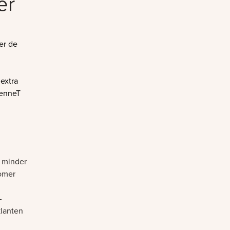
er
er de
extra
TenneT
minder
omer
–
klanten