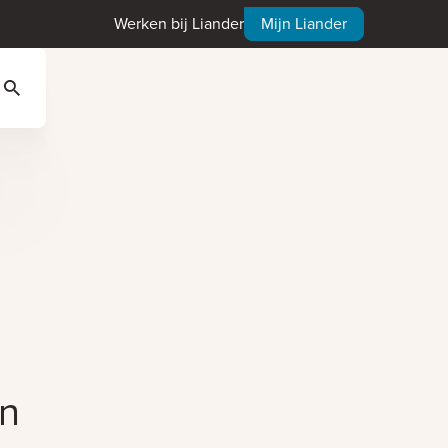
Werken bij Liander
Mijn Liander
Zoeken
en