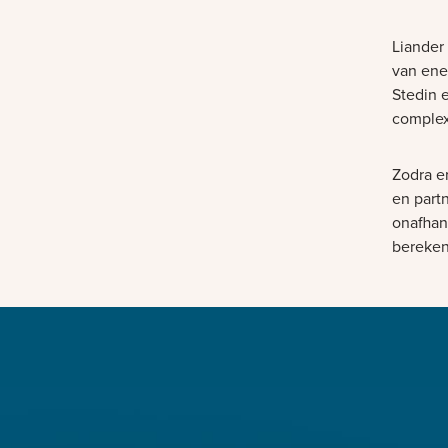
Liander 
van ene
Stedin 
complex
Zodra er
en part
onafhan
bereken