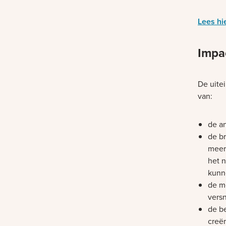
Lees hi
Impa
De uite
van:
de a
de br
meer
het n
kunn
de m
versn
de be
creër