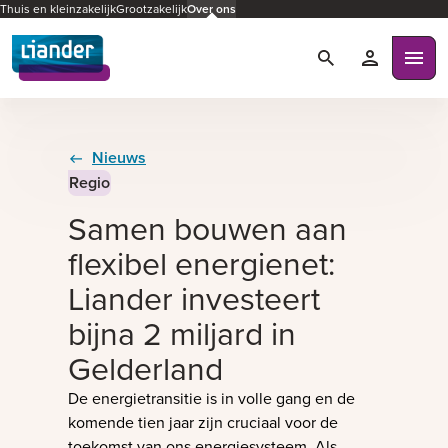
Thuis en kleinzakelijk
Grootzakelijk
Over ons
Zoeken
Mijn Liande
Ope
Nieuws
Regio
Samen bouwen aan
flexibel energienet:
Liander investeert
bijna 2 miljard in
Gelderland
De energietransitie is in volle gang en de
komende tien jaar zijn cruciaal voor de
toekomst van ons energiesysteem. Als