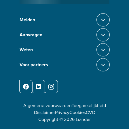
Melden
Sluit section-0
Aanvragen
Sluit section-1
Weten
Sluit section-2
Voor partners
Sluit section-3
Facebook
LinkedIn
Instagram
Algemene voorwaarden
Toegankelijkheid
Disclaimer
Privacy
Cookies
CVD
Copyright ©
2026
Liander