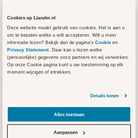
Het werkpakket van Liander neemt snel toe
en tegelijkertijd ziet de netbeheerder dat
Cookies op Liander.nl
niet alle projecten volgens planning kunnen
worden afgerond. Dat kent meerdere
Deze website maakt gebruik van cookies. Het is aan u
oorzaken. Zo is op veel plekken een tekort
om te bepalen welke u wilt accepteren. Wilt u meer
aan ruimte voor nieuwe infrastructuur, is er
informatie lezen? Bekijk dan de pagina's
Cookie
en
een tekort aan technici en materialen en
Privacy Statement
. Daar kan u lezen welke
leidt de landelijke stikstofproblematiek tot
(persoonlijke) gegevens onze partners en wij verwerken.
vertraging. Daarnaast is er een
Op onze Cookie pagina kunt u uw toestemming op elk
afhankelijkheid van landelijk netbeheerder
moment wijzigen of intrekken.
TenneT. Vertragingen op het
hoogspanningsnet kunnen ook doorwerken
in de projecten van Liander. En daarmee
Details tonen
impact hebben op klanten. Liander werkt er
hard aan de planningen steeds realistischer
Alles toestaan
te maken. Zo gaat Liander in de toekomst
vaker uit van een periode waarin een project
klaar zal zijn, in plaats van een harde datum.
Aanpassen