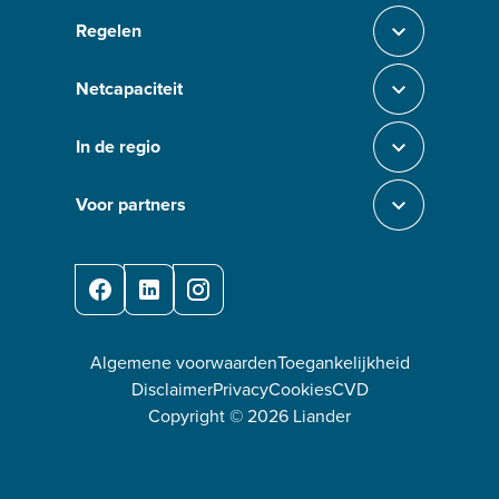
Regelen
Sluit section-0
Netcapaciteit
Sluit section-1
In de regio
Sluit section-2
Voor partners
Sluit section-3
Facebook
LinkedIn
Instagram
Algemene voorwaarden
Toegankelijkheid
Disclaimer
Privacy
Cookies
CVD
Copyright ©
2026
Liander