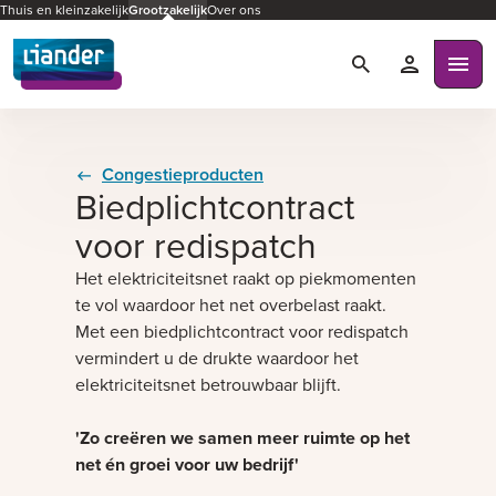
Thuis en kleinzakelijk
Grootzakelijk
Over ons
Zoeken
Mijn Liande
Ope
Congestieproducten
Biedplichtcontract
voor redispatch
Het elektriciteitsnet raakt op piekmomenten
te vol waardoor het net overbelast raakt.
Met een biedplichtcontract voor redispatch
vermindert u de drukte waardoor het
elektriciteitsnet betrouwbaar blijft.
'Zo creëren we samen meer ruimte op het
net én groei voor uw bedrijf'