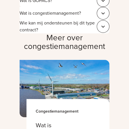
Wat is GOPACS?
Sluit fea6e04c
Wat is congestiemanagement?
Sluit d0d2105e
Wie kan mij ondersteunen bij dit type
Sluit 5013b9a0
contract?
Meer over
congestiemanagement
Congestiemanagement
Wat is