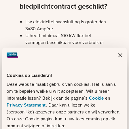
biedplichtcontract geschikt?
Uw elektriciteitsaansluiting is groter dan
3x80 Ampère
U heeft minimaal 100 kW flexibel
vermogen beschikbaar voor verbruik of
teruglevering wat u op kort termijn kan
aanpassen
U bent een
Congestie Service Provider (CSP)
of u
Cookies op Liander.nl
bent vertegenwoordigd door een CSP.
U zit binnen een congestiegebied.
Deze website maakt gebruik van cookies. Het is aan u
Controleer
hier
de capaciteit in uw
om te bepalen welke u wilt accepteren. Wilt u meer
gebied. Het biedplichtcontract blijft van
informatie lezen? Bekijk dan de pagina's
Cookie
en
kracht totdat netuitbreiding in uw gebied
Privacy Statement
. Daar kan u lezen welke
is voltooid.
(persoonlijke) gegevens onze partners en wij verwerken.
In de praktijk
Op onze Cookie pagina kunt u uw toestemming op elk
moment wijzigen of intrekken.