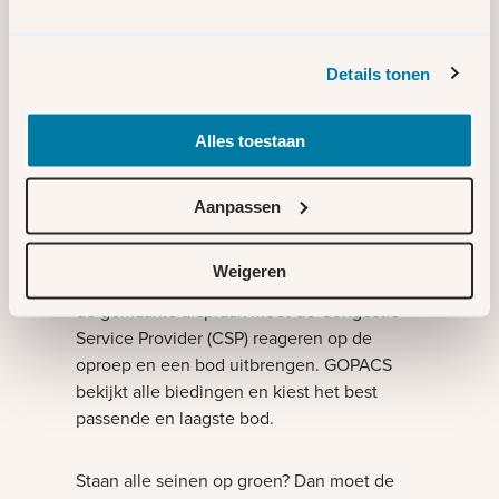
Stel, op woensdagmiddag 15.30 uur zien we
dat op donderdagmiddag tussen 14.00 en
Details tonen
16.00 uur op een bepaald station drukte op
het net ontstaat. Als we hier niets aan doen,
dan raakt ons elektriciteitsnet overbelast.
Alles toestaan
Wij plaatsen daarom een verzoek op
GOPACS.
Aanpassen
U bent aangesloten op dit station met een
Weigeren
biedplichtcontract voor redispatch. Volgens
de gemaakte afspraak moet de Congestie
Service Provider (CSP) reageren op de
oproep en een bod uitbrengen. GOPACS
bekijkt alle biedingen en kiest het best
passende en laagste bod.
Staan alle seinen op groen? Dan moet de