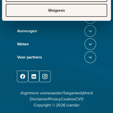
Weigeren
Melden
Sluit section-0
Aanvragen
Sluit section-1
Weten
Sluit section-2
Voor partners
Sluit section-3
Facebook
LinkedIn
Instagram
Algemene voorwaarden
Toegankelijkheid
Disclaimer
Privacy
Cookies
CVD
Copyright ©
2026
Liander