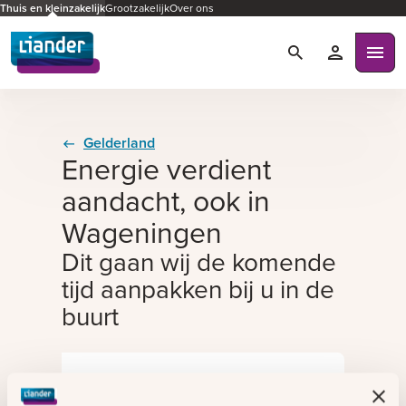
Thuis en kleinzakelijk
Grootzakelijk
Over ons
Zoeken
Mijn Liande
Ope
Gelderland
Energie verdient
aandacht, ook in
Wageningen
Dit gaan wij de komende
tijd aanpakken bij u in de
buurt
Plaats