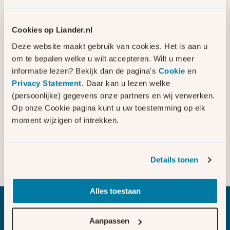
Wageningen
Werkgebied
Cookies op Liander.nl
Diverse wijken
Deze website maakt gebruik van cookies. Het is aan u
om te bepalen welke u wilt accepteren. Wilt u meer
Soort werkzaamheden
uitbreiden stroomnet
informatie lezen? Bekijk dan de pagina's
Cookie
en
Privacy Statement
. Daar kan u lezen welke
Startdatum
(persoonlijke) gegevens onze partners en wij verwerken.
Q4 2024
Op onze Cookie pagina kunt u uw toestemming op elk
moment wijzigen of intrekken.
Einddatum
Q4 2025
Details tonen
Lees meer informatie
Alles toestaan
Aanpassen
Bezig met laden