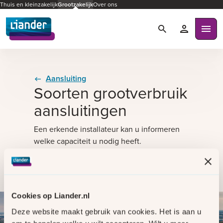
Thuis en kleinzakelijk
Grootzakelijk
Over ons
Zoeken
Mijn Liande
Ope
Aansluiting
Soorten grootverbruik
aansluitingen
Een erkende installateur kan u informeren
welke capaciteit u nodig heeft.
Vind een erkende installateur
1
Voor welke aansluiting wilt
u weten welke capaciteit u
Cookies op Liander.nl
nodig heeft?
Deze website maakt gebruik van cookies. Het is aan u