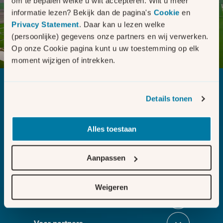
om te bepalen welke u wilt accepteren. Wilt u meer
Elektriciteit
Gas
informatie lezen? Bekijk dan de pagina's
Cookie
en
Privacy Statement
. Daar kan u lezen welke
(persoonlijke) gegevens onze partners en wij verwerken.
Op onze Cookie pagina kunt u uw toestemming op elk
moment wijzigen of intrekken.
Details tonen
Bezig met laden
Alles toestaan
Regelen
Sluit section-0
Aanpassen
Netcapaciteit
Sluit section-1
Weigeren
In de regio
Sluit section-2