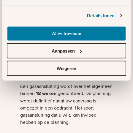
Van aanvraag tot aansluiting
Details tonen
Het stappenplan geeft u inzicht in wat er
komt kijken bij het realiseren van een
Alles toestaan
nieuwe gasaansluiting. U ziet wat u zelf
moet regelen en wat wij voor u doen.
Aanpassen
Bekijk het stappenplan
Levertijd
Weigeren
Een gasaansluiting wordt over het algemeen
binnen
18 weken
gemonteerd. De planning
wordt definitief nadat uw aanvraag is
omgezet in een opdracht. Het soort
gasaansluiting dat u wilt, kan invloed
hebben op de planning.