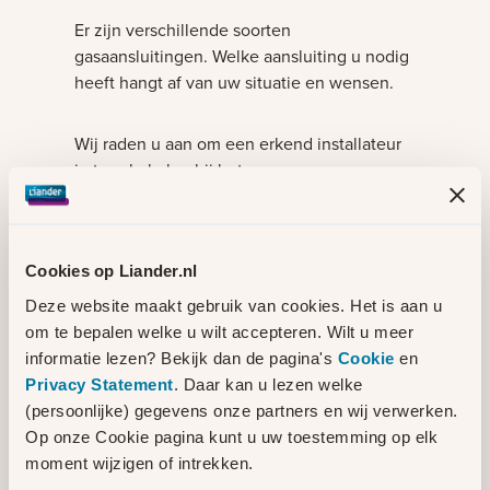
Er zijn verschillende soorten
gasaansluitingen. Welke aansluiting u nodig
heeft hangt af van uw situatie en wensen.
Wij raden u aan om een erkend installateur
in te schakelen bij het aanvragen van uw
aansluiting. Samen met uw installateur kunt
u kijken welke aansluiting u nodig heeft.
Cookies op Liander.nl
Vind een erkend installateur
Deze website maakt gebruik van cookies. Het is aan u
om te bepalen welke u wilt accepteren. Wilt u meer
Is er al een bestaande aansluiting en wilt u
informatie lezen? Bekijk dan de pagina's
Cookie
en
deze overnemen? Lees dan
hier
wat u moet
Privacy Statement
. Daar kan u lezen welke
doen.
(persoonlijke) gegevens onze partners en wij verwerken.
Op onze Cookie pagina kunt u uw toestemming op elk
Bekijk welke gasaansluitingen er
moment wijzigen of intrekken.
zijn