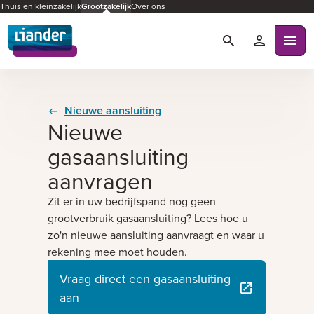
Thuis en kleinzakelijk
Grootzakelijk
Over ons
Zoeken
Mijn Liande
Ope
Nieuwe aansluiting
Nieuwe
gasaansluiting
aanvragen
Zit er in uw bedrijfspand nog geen
grootverbruik gasaansluiting? Lees hoe u
zo'n nieuwe aansluiting aanvraagt en waar u
rekening mee moet houden.
Vraag direct een gasaansluiting
aan