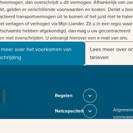
rtvermogen, dan overschrijdt u dit vermogen. Afhankelijk van uw
kt, gelden er verschillende voorwaarden en kosten. Denkt u bov
acteerd transportvermogen uit te komen of het juist niet te hale
et verlagen of verhogen via Mijn Liander. Zit u in een regio waar
rtschaarste hebben afgekondigd, dan mag u uw gecontracteerd
n niet overschrijden. U ontvangt hierover een e-mail van ons.
 meer over het voorkomen van
Lees meer over o
schrijding
tarieven
Bezig met laden
Regelen
Sluit section-0
Algemen
Netcapaciteit
Sluit section-1
voorwaar
Toegankel
In de regio
Sluit section-2
Disclaime