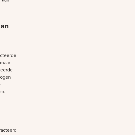
kan
acteerde
omaar
teerde
mogen
e
en.
racteerd