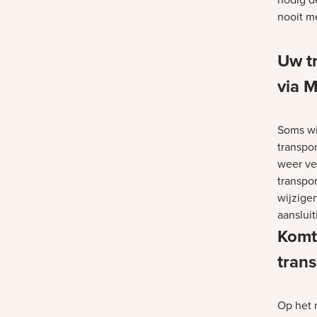
nooit me
Uw t
via M
Soms wi
transpor
weer ve
transpo
wijzigen
aanslui
Komt
tran
Op het 