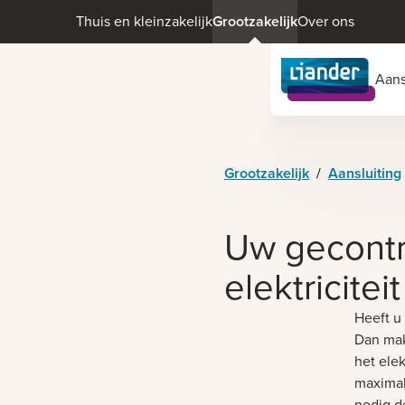
Thuis en kleinzakelijk
Grootzakelijk
Over ons
Aans
Grootzakelijk
/
Aansluiting
Uw gecontr
elektricitei
Heeft u
Dan mak
het ele
maximal
nodig d