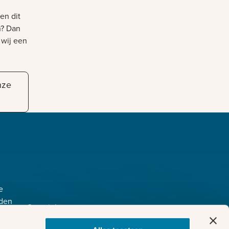
en dit
n? Dan
 wij een
nze
e
den
Copyright
ijkheid
©
2026
r