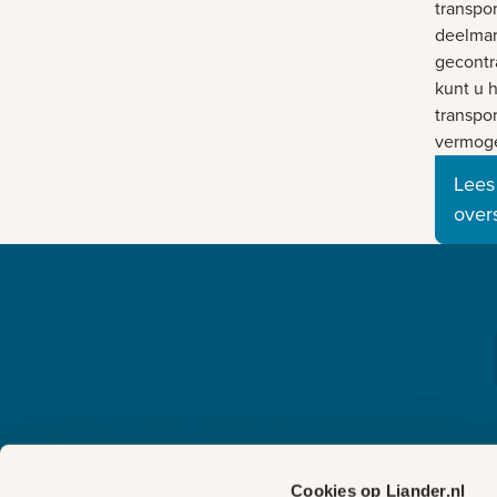
transpo
deelmar
gecontr
kunt u h
transpo
vermoge
Lees
over
Cookies op Liander.nl