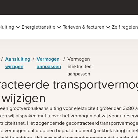
luiting
Energietransitie
Tarieven & facturen
Zelf regelen
/
Aansluiting
/
Vermogen
/
Vermogen
wijzigen
aanpassen
elektriciteit
aanpassen
acteerde transportverm
t wijzigen
 een grootverbruikaansluiting voor elektriciteit groter dan 3x80
en wij afspraken met u over het vermogen dat wij voor u reserv
ktriciteitsnet. Het zogenoemde gecontracteerd transportvermoge
e vermogen dat u op een bepaald moment (piekbelasting) in het
enkt te hebben. Het maximale transportvermogen dat u gebruikt