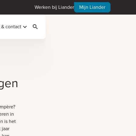
Werken bij Liander
Mijn Liander
 & contact
Zoeken
ogen
 ampère?
eren in
n is het
 jaar
, kan