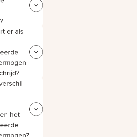
se
Sluit 080af8ec-285a-4db9-b48f-f99a4eb2e390
?
t er als
teerde
Sluit f2213a9b-fde1-4b5b-b751-13b580e7056b
vermogen
chrijd?
verschil
Sluit 0fe815ac-e2c2-42fd-bc3f-2a39e230b2e5
en het
teerde
vermogen?