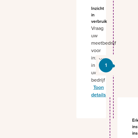
Inzicht
in
verbruik
Vraag
uw
meetbedrijf
voor
inzicht
in
1
uw
bedrijf
Toon
details
voor
Vraag uw meetbedri
Er
ins
in