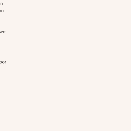
en
en
 we
oor