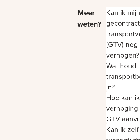
Meer
Kan ik mij
gecontrac
weten?
transport
(GTV) nog
verhogen?
Wat houdt
transport
in?
Hoe kan i
verhoging 
GTV aanvr
Kan ik zel