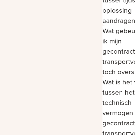
tussentijd
oplossing
aandragen
Wat gebeur
ik mijn
gecontrac
transport
toch overs
Wat is het 
tussen het
technisch
vermogen 
gecontrac
transport