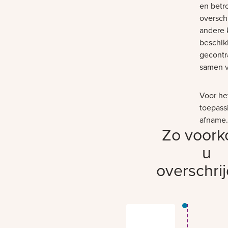
en betr
oversch
andere k
beschikk
gecontr
samen vo
Voor he
toepassi
afname.
Zo voork
u
overschri