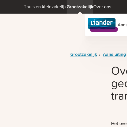
Thuis en kleinzakelijk
Grootzakelijk
Over ons
Aans
Grootzakelijk
/
Aansluiting
Ove
ge
tr
Het ove