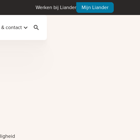
Werken bij Liander
Mijn Liander
 & contact
Zoeken
ligheid