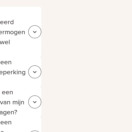
n
teerd
vermogen
Sluit ebb5467c-a12a-4d5a-a2f3-7307cc605dcd
 wel
 een
beperking
Sluit 02c92d50-0b9c-4eb3-b72e-34f0b3218b69
k een
van mijn
Sluit efb80f16-3b1b-452d-acd9-c246f2dfb532
agen?
f een