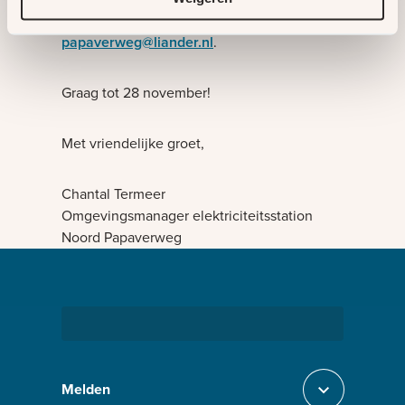
met ons opnemen via
papaverweg@liander.nl
.
Graag tot 28 november!
Met vriendelijke groet,
Chantal Termeer
Omgevingsmanager elektriciteitsstation
Noord Papaverweg
Bezig met laden
Melden
Sluit section-0