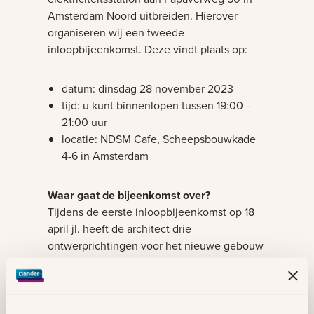
Amsterdam Noord uitbreiden. Hierover
organiseren wij een tweede
inloopbijeenkomst. Deze vindt plaats op:
datum: dinsdag 28 november 2023
tijd: u kunt binnenlopen tussen 19:00 –
21:00 uur
locatie: NDSM Cafe, Scheepsbouwkade
4-6 in Amsterdam
Waar gaat de bijeenkomst over?
Tijdens de eerste inloopbijeenkomst op 18
april jl. heeft de architect drie
ontwerprichtingen voor het nieuwe gebouw
laten zien. De afgelopen maanden hebben
we in samenspraak met de gemeente, de
klankbordgroep en de Commissie
Ruimtelijke Kwaliteit één ontwerpvariant