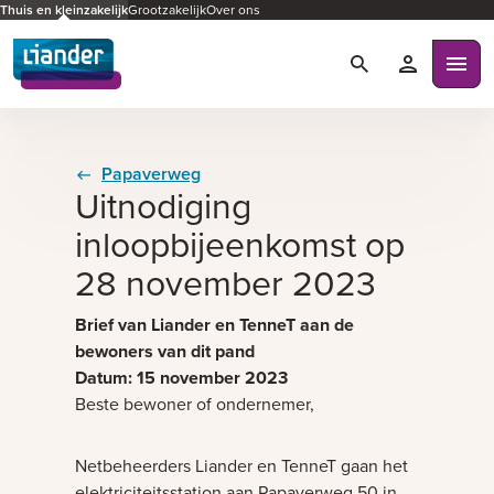
Thuis en kleinzakelijk
Grootzakelijk
Over ons
Zoeken
Mijn Liande
Ope
Papaverweg
Uitnodiging
inloopbijeenkomst op
28 november 2023
Bezig met laden
Brief van Liander en TenneT aan de
bewoners van dit pand
Datum: 15 november 2023
Beste bewoner of ondernemer,
Netbeheerders Liander en TenneT gaan het
elektriciteitsstation aan Papaverweg 50 in