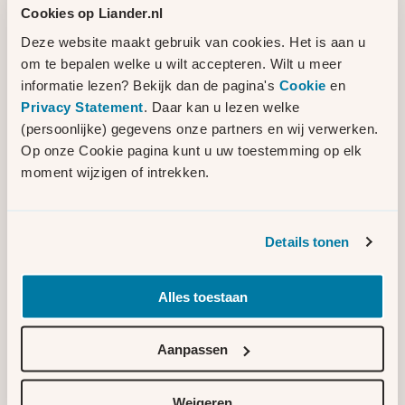
Cookies op Liander.nl
verder uitgewerkt. Deze willen we u graag
laten zien op 28 november.
Deze website maakt gebruik van cookies. Het is aan u
om te bepalen welke u wilt accepteren. Wilt u meer
informatie lezen? Bekijk dan de pagina's
Cookie
en
Daarnaast heeft de landschapsarchitect een
Privacy Statement
. Daar kan u lezen welke
ontwerp gemaakt voor de inrichting van het
(persoonlijke) gegevens onze partners en wij verwerken.
terrein. Tijdens de inloopbijeenkomst kan de
Op onze Cookie pagina kunt u uw toestemming op elk
landschapsarchitect u hier alles over
moment wijzigen of intrekken.
vertellen. Tot slot willen we u graag
bijpraten over de werkzaamheden die begin
2024 op de locatie gaan starten en wat u
Details tonen
hier mogelijk van kunt merken.
Informatie en contact
Alles toestaan
Op
www.liander.nl/papaverweg
staat meer
informatie over het project. Hier vindt u ook
Aanpassen
de brieven die we eerder hebben gestuurd.
Heeft u voorafgaand aan de bijeenkomst
een vraag of opmerking? Dan kunt u contact
Weigeren