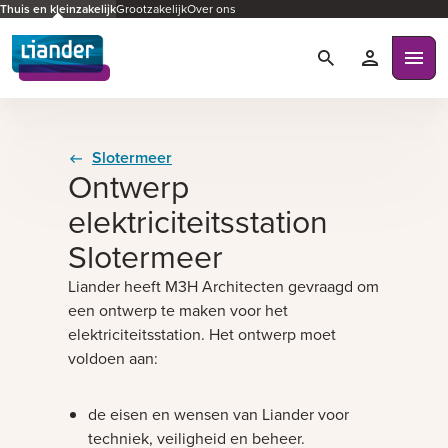
Thuis en kleinzakelijk
Grootzakelijk
Over ons
Zoeken
Mijn Liande
Ope
Slotermeer
Ontwerp
elektriciteitsstation
Slotermeer
Liander heeft M3H Architecten gevraagd om
een ontwerp te maken voor het
elektriciteitsstation. Het ontwerp moet
voldoen aan:
de eisen en wensen van Liander voor
techniek, veiligheid en beheer.