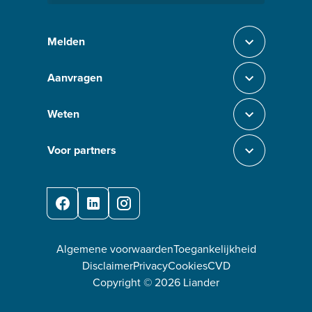
Melden
Sluit section-0
Aanvragen
Sluit section-1
Weten
Sluit section-2
Voor partners
Sluit section-3
Facebook
LinkedIn
Instagram
Algemene voorwaarden
Toegankelijkheid
Disclaimer
Privacy
Cookies
CVD
Copyright ©
2026
Liander