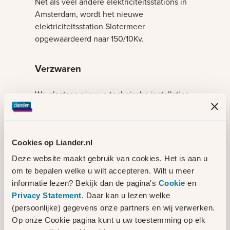
Net als veel andere elektriciteitsstations in
Amsterdam, wordt het nieuwe
elektriciteitsstation Slotermeer
opgewaardeerd naar 150/10Kv.
Verzwaren
We plaatsen nieuwe technische installaties
die meer vermogen hebben, zodat het
elektriciteitsstation meer stroom kan
leveren. In het nieuwe gebouw komen drie
Cookies op Liander.nl
transformatoren van ieder 53 Mega
voltampère (MVA). Eén van deze
Deze website maakt gebruik van cookies. Het is aan u
transformatoren staat reserve en wordt
om te bepalen welke u wilt accepteren. Wilt u meer
alleen ingeschakeld als dat nodig is. De
informatie lezen? Bekijk dan de pagina's
Cookie
en
twee ingeschakelde transformatoren
Privacy Statement
. Daar kan u lezen welke
leveren samen een vermogen van 106 MVA.
(persoonlijke) gegevens onze partners en wij verwerken.
De twee ingeschakelde transformatoren in
Op onze Cookie pagina kunt u uw toestemming op elk
het huidige station leveren samen een